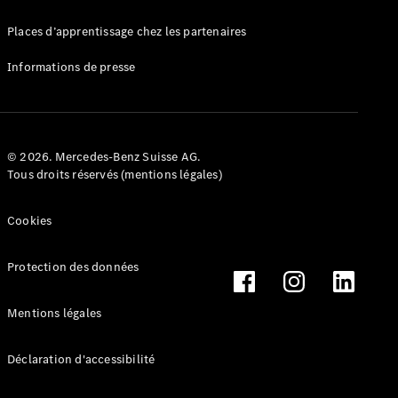
Mercedes-
Benz Store
Places d’apprentissage chez les partenaires
Marco Polo
Informations de presse
© 2026. Mercedes-Benz Suisse AG.
Tous droits réservés (mentions légales)
Tous les
Monospaces
Cookies
Marco Polo
de Classe V
Protection des données
Marco Polo
HORIZON
Marco Polo
Mentions légales
de Classe V
Déclaration d'accessibilité
Configurateur