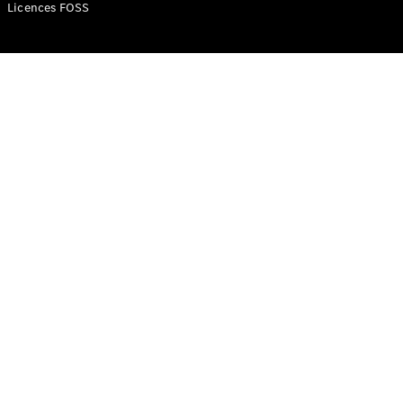
Mercedes-
Licences FOSS
Benz Store
Classe V
Classe V
Configurateur
Mercedes-
Benz Store
eSprinter