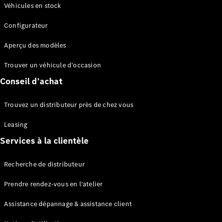
Modèles électriques
Véhicules en stock
Configurateur
Sprinter
Aperçu des modèles
Trouver un véhicule d’occasion
Conseil d’achat
Tous les
Trouvez un distributeur près de chez vous
Sprinter
Sprinter
Leasing
Fourgon
Services à la clientèle
Sprinter
Tourer
Recherche de distributeur
Sprinter
Châssis
Prendre rendez-vous en l'atelier
Sprinter
Fahrgestell
Assistance dépannage & assistance client
Doppelkabine
Sprinter à