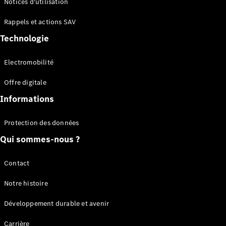
Notices d'utilisation
Plateau
Rappels et actions SAV
Configurateur
Technologie
Mercedes-
Benz Store
Electromobilité
Vito
Offre digitale
Informations
Protection des données
Qui sommes-nous ?
Tous les
Vito
Vito
Contact
Fourgon
Vito Mixto
Notre histoire
Vito Tourer
Développement durable et avenir
Configurateur
Carrière