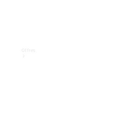
Offres
Véhicules
neufs
disponibles
Véhicules
d'occasion
Offres et