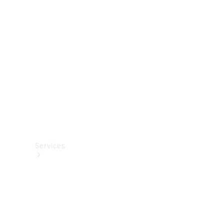
Options
numériques
Van
ProCenter
Services