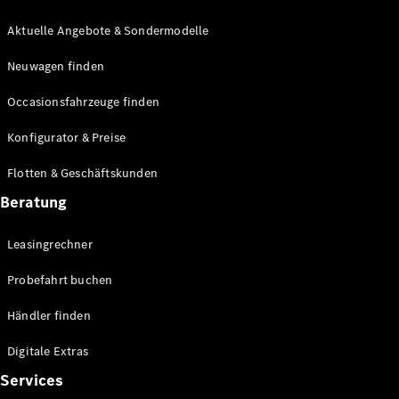
E-Klasse
Limousine
Aktuelle Angebote & Sondermodelle
S-Klasse
Neuwagen finden
S-Klasse
Lang
Occasionsfahrzeuge finden
Mercedes-
Maybach S-
Konfigurator & Preise
Klasse
Flotten & Geschäftskunden
Konfigurator
Beratung
Mercedes-
Benz Store
Leasingrechner
Probefahrt
buchen
Probefahrt buchen
SUV & Geländewagen
Händler finden
Digitale Extras
Services