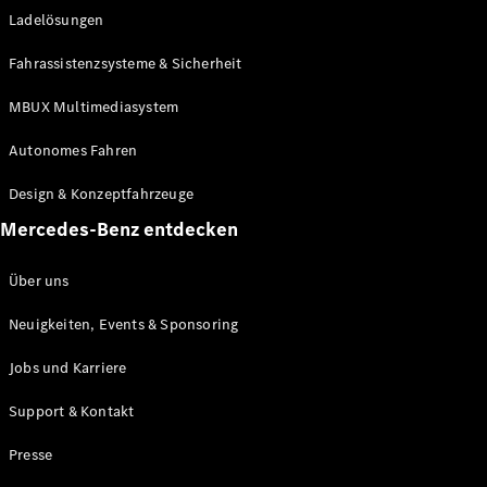
Ladelösungen
Maybach
Neu
GLS
Fahrassistenzsysteme & Sicherheit
G-
Elektrisch
Klasse
MBUX Multimediasystem
G-Klasse
Autonomes Fahren
Konfigurator
Design & Konzeptfahrzeuge
Mercedes-
Benz Store
Mercedes-Benz entdecken
Probefahrt
buchen
Über uns
T-Modelle / Kombis
Neuigkeiten, Events & Sponsoring
Jobs und Karriere
Support & Kontakt
Presse