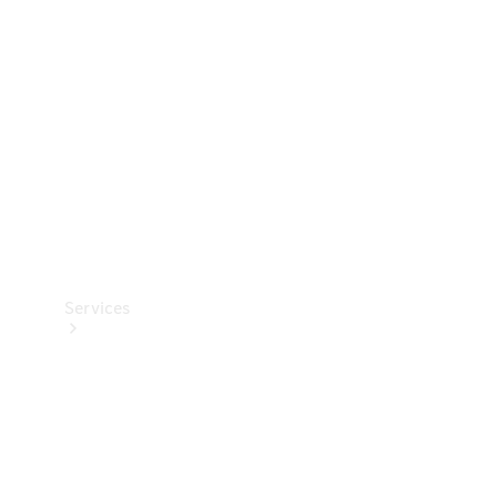
Reifen
Technisches
Zubehör
Collection
Services
Alle