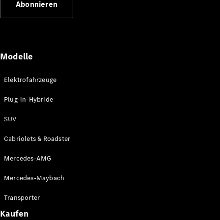
Abonnieren
Plug-in-Hybrid Modelle
Limousinen
Modelle
Elektrofahrzeuge
Plug-in-Hybride
Alle
Limousinen
SUV
CLA
Elektrisch
CLA
Cabriolets & Roadster
C-Klasse
Limousine
Mercedes-AMG
C-Klasse
Elektrisch
Limousine
Mercedes-Maybach
EQE
Elektrisch
Limousine
Transporter
EQS
Elektrisch
Kaufen
Limousine