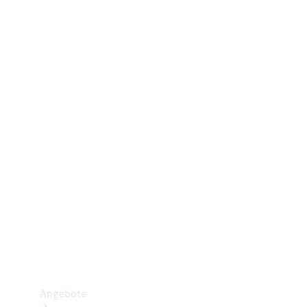
Gewerbliche Vans
Konfigurator
Mercedes-Benz Store
Probefahrt buchen
Angebote