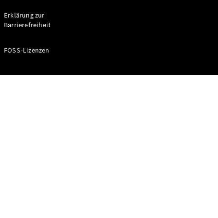
Probefahrt
buchen
Erklärung zur
Kompaktwagen
Barrierefreiheit
FOSS-Lizenzen
A-Klasse
Kompaktlimousine
Konfigurator
Mercedes-
Benz Store
Probefahrt
buchen
Coupés