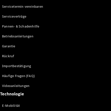
Servicetermin vereinbaren
Alle SUVs
Serviceverträge
EQE
Elektrisch
SUV
Pannen- & Schadenhilfe
EQS
Elektrisch
SUV
Betriebsanleitungen
Mercedes-
Maybach
Elektrisch
Garantie
EQS SUV
GLA
Rückruf
GLA
Neu
GLA
Neu
Elektrisch
Importbestätigung
GLB
Elektrisch
GLB
Häufige Fragen (FAQ)
GLC
Elektrisch
GLC
Videoanleitungen
GLC Coupé
Technologie
GLE
GLE Coupé
GLS
E-Mobilität
Mercedes-