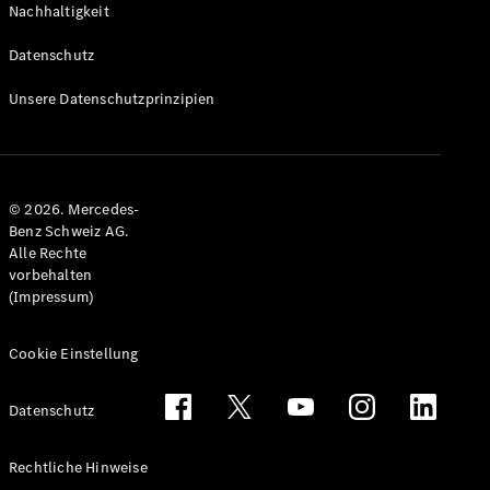
Nachhaltigkeit
Alle T-
Modelle
Datenschutz
CLA
Shooting
Elektrisch
Unsere Datenschutzprinzipien
Brake
CLA
Shooting
Brake
© 2026. Mercedes-
C-Klasse T-
Benz Schweiz AG.
Modell
Alle Rechte
C-Klasse
vorbehalten
All-Terrain
(Impressum)
E-Klasse T-
Modell
E-Klasse
Cookie Einstellung
All-Terrain
Datenschutz
Konfigurator
Mercedes-
Rechtliche Hinweise
Benz Store