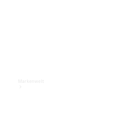
Support &
Kontakt
Markenwelt
Unsere
Marken