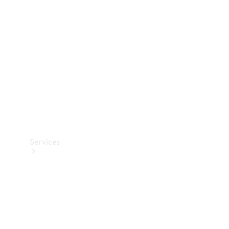
Reifen
Technisches
Zubehör
Collection
Services
Alle