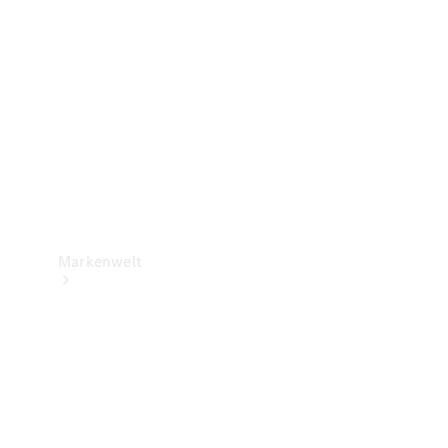
Support &
Kontakt
Markenwelt
Unsere
Marken