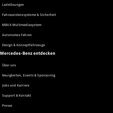
Ladelösungen
Maybach
Neu
GLS
Fahrassistenzsysteme & Sicherheit
G-
Elektrisch
Klasse
MBUX Multimediasystem
G-Klasse
Autonomes Fahren
Konfigurator
Design & Konzeptfahrzeuge
Mercedes-
Benz Store
Mercedes-Benz entdecken
Probefahrt
buchen
Über uns
T-Modelle / Kombis
Neuigkeiten, Events & Sponsoring
Jobs und Karriere
Support & Kontakt
Presse