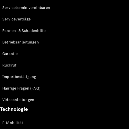
Servicetermin vereinbaren
Alle SUVs
Serviceverträge
EQE
Elektrisch
SUV
Pannen- & Schadenhilfe
EQS
Elektrisch
SUV
Betriebsanleitungen
Mercedes-
Maybach
Elektrisch
Garantie
EQS SUV
GLA
Rückruf
GLA
Neu
GLA
Neu
Elektrisch
Importbestätigung
GLB
Elektrisch
GLB
Häufige Fragen (FAQ)
GLC
Elektrisch
GLC
Videoanleitungen
GLC Coupé
Technologie
GLE
GLE Coupé
GLS
E-Mobilität
Mercedes-