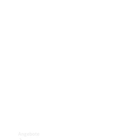
Gewerbliche Vans
Konfigurator
Mercedes-Benz Store
Probefahrt buchen
Angebote