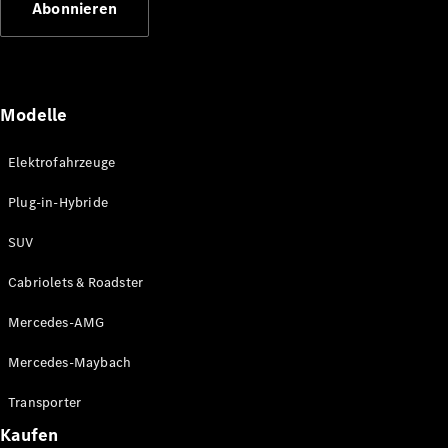
Abonnieren
Plug-in-Hybrid Modelle
Limousinen
Modelle
Elektrofahrzeuge
Plug-in-Hybride
Alle
Limousinen
SUV
CLA
Elektrisch
CLA
Cabriolets & Roadster
C-Klasse
Limousine
Mercedes-AMG
C-Klasse
Elektrisch
Limousine
Mercedes-Maybach
EQE
Elektrisch
Limousine
Transporter
EQS
Elektrisch
Kaufen
Limousine