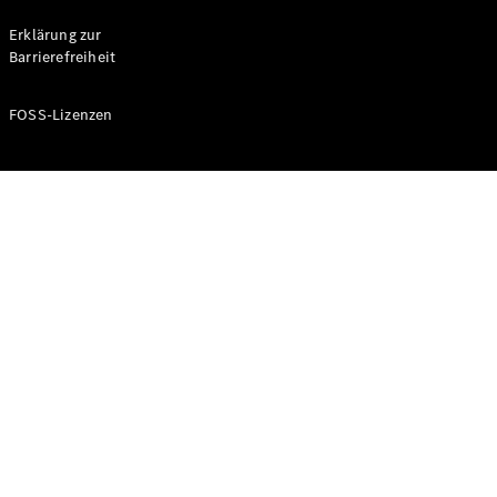
Probefahrt
buchen
Erklärung zur
Kompaktwagen
Barrierefreiheit
FOSS-Lizenzen
A-Klasse
Kompaktlimousine
Konfigurator
Mercedes-
Benz Store
Probefahrt
buchen
Coupés