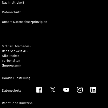
Nachhaltigkeit
Alle T-
Modelle
Datenschutz
CLA
Shooting
Elektrisch
Unsere Datenschutzprinzipien
Brake
CLA
Shooting
Brake
© 2026. Mercedes-
C-Klasse T-
Benz Schweiz AG.
Modell
Alle Rechte
C-Klasse
vorbehalten
All-Terrain
(Impressum)
E-Klasse T-
Modell
E-Klasse
Cookie Einstellung
All-Terrain
Datenschutz
Konfigurator
Mercedes-
Rechtliche Hinweise
Benz Store