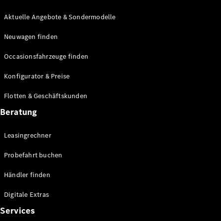
E-Klasse
Limousine
Aktuelle Angebote & Sondermodelle
S-Klasse
Neuwagen finden
S-Klasse
Lang
Occasionsfahrzeuge finden
Mercedes-
Maybach S-
Konfigurator & Preise
Klasse
Flotten & Geschäftskunden
Konfigurator
Beratung
Mercedes-
Benz Store
Leasingrechner
Probefahrt
buchen
Probefahrt buchen
SUV & Geländewagen
Händler finden
Digitale Extras
Services