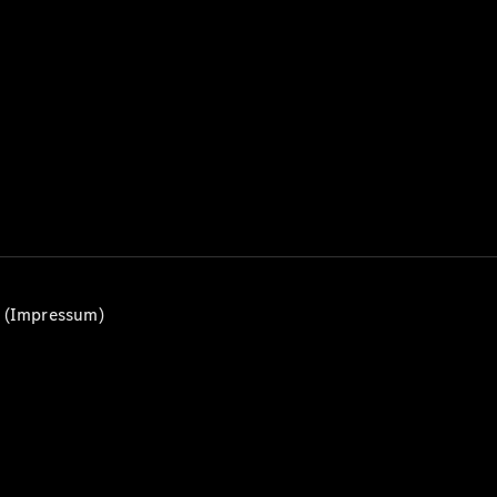
Alle T-
Modelle
CLA
Shooting
Elektrisch
Brake
CLA
Shooting
Brake
C-Klasse T-
Modell
C-Klasse
All-Terrain
E-Klasse T-
n (Impressum)
Modell
E-Klasse
All-Terrain
Konfigurator
Mercedes-
Benz Store