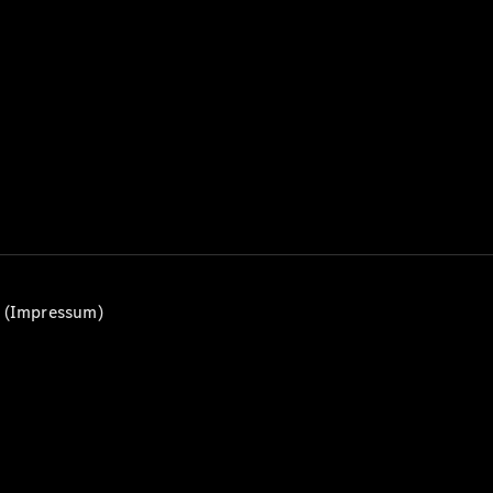
Alle T-
Modelle
CLA
Shooting
Elektrisch
Brake
CLA
Shooting
Brake
C-Klasse T-
Modell
C-Klasse
All-Terrain
E-Klasse T-
n (Impressum)
Modell
E-Klasse
All-Terrain
Konfigurator
Mercedes-
Benz Store