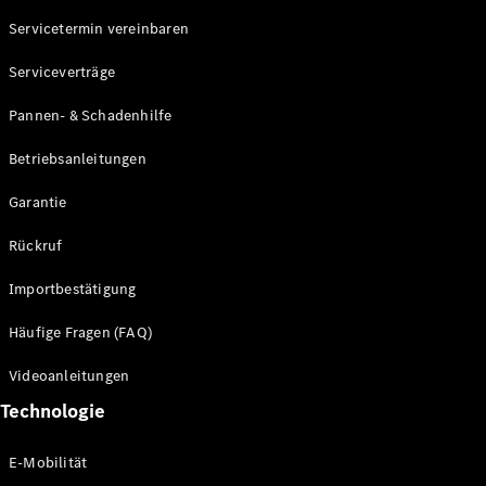
Servicetermin vereinbaren
Alle SUVs
Serviceverträge
EQE
Elektrisch
SUV
Pannen- & Schadenhilfe
EQS
Elektrisch
SUV
Betriebsanleitungen
Mercedes-
Maybach
Elektrisch
Garantie
EQS SUV
GLA
Rückruf
GLA
Neu
GLA
Neu
Elektrisch
Importbestätigung
GLB
Elektrisch
GLB
Häufige Fragen (FAQ)
GLC
Elektrisch
GLC
Videoanleitungen
GLC Coupé
Technologie
GLE
GLE Coupé
GLS
E-Mobilität
Mercedes-