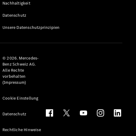
Nachhaltigkeit
Alle T-
Modelle
Datenschutz
CLA
Shooting
Elektrisch
Unsere Datenschutzprinzipien
Brake
CLA
Shooting
Brake
© 2026. Mercedes-
C-Klasse T-
Benz Schweiz AG.
Modell
Alle Rechte
C-Klasse
vorbehalten
All-Terrain
(Impressum)
E-Klasse T-
Modell
E-Klasse
Cookie Einstellung
All-Terrain
Datenschutz
Konfigurator
Mercedes-
Rechtliche Hinweise
Benz Store