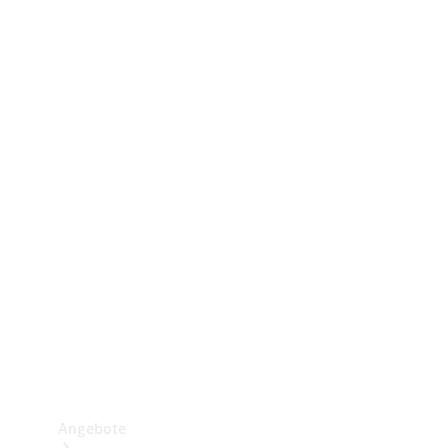
Gewerbliche Vans
Konfigurator
Mercedes-Benz Store
Probefahrt buchen
Angebote