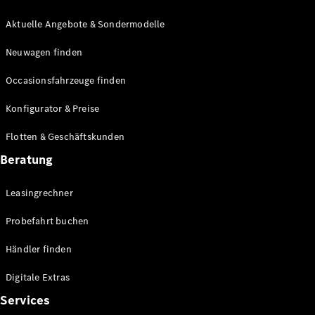
E-Klasse
Limousine
Aktuelle Angebote & Sondermodelle
S-Klasse
Neuwagen finden
S-Klasse
Lang
Occasionsfahrzeuge finden
Mercedes-
Maybach S-
Konfigurator & Preise
Klasse
Flotten & Geschäftskunden
Konfigurator
Beratung
Mercedes-
Benz Store
Leasingrechner
Probefahrt
buchen
Probefahrt buchen
SUV & Geländewagen
Händler finden
Digitale Extras
Services