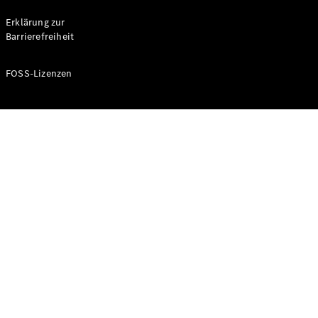
Probefahrt
buchen
Erklärung zur
Kompaktwagen
Barrierefreiheit
FOSS-Lizenzen
A-Klasse
Kompaktlimousine
Konfigurator
Mercedes-
Benz Store
Probefahrt
buchen
Coupés