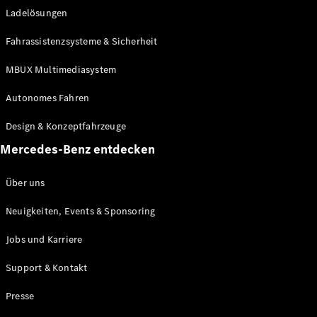
Ladelösungen
Maybach
Neu
GLS
Fahrassistenzsysteme & Sicherheit
G-
Elektrisch
Klasse
MBUX Multimediasystem
G-Klasse
Autonomes Fahren
Konfigurator
Design & Konzeptfahrzeuge
Mercedes-
Benz Store
Mercedes-Benz entdecken
Probefahrt
buchen
Über uns
T-Modelle / Kombis
Neuigkeiten, Events & Sponsoring
Jobs und Karriere
Support & Kontakt
Presse