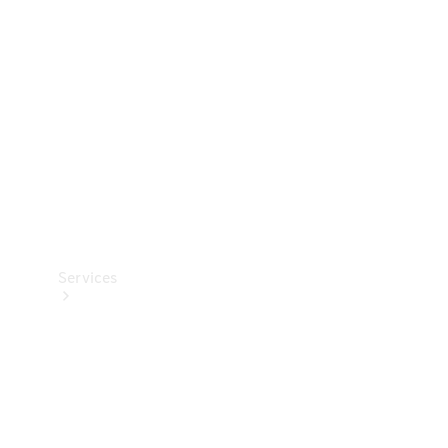
Reifen
Technisches
Zubehör
Collection
Services
Alle