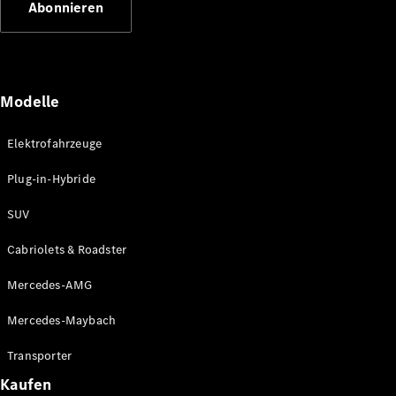
Abonnieren
Plug-in-Hybrid Modelle
Limousinen
Modelle
Elektrofahrzeuge
Plug-in-Hybride
Alle
Limousinen
SUV
CLA
Elektrisch
CLA
Cabriolets & Roadster
C-Klasse
Limousine
Mercedes-AMG
C-Klasse
Elektrisch
Limousine
Mercedes-Maybach
EQE
Elektrisch
Limousine
Transporter
EQS
Elektrisch
Kaufen
Limousine