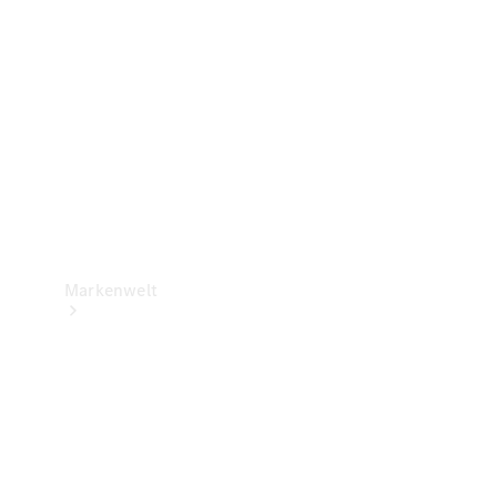
Support &
Kontakt
Markenwelt
Unsere
Marken