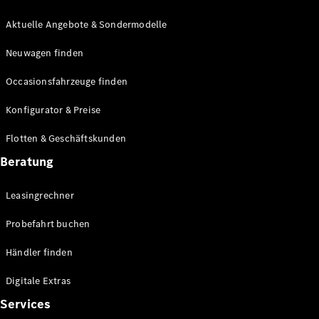
E-Klasse
Limousine
Aktuelle Angebote & Sondermodelle
S-Klasse
Neuwagen finden
S-Klasse
Lang
Occasionsfahrzeuge finden
Mercedes-
Maybach S-
Konfigurator & Preise
Klasse
Flotten & Geschäftskunden
Konfigurator
Beratung
Mercedes-
Benz Store
Leasingrechner
Probefahrt
buchen
Probefahrt buchen
SUV & Geländewagen
Händler finden
Digitale Extras
Services