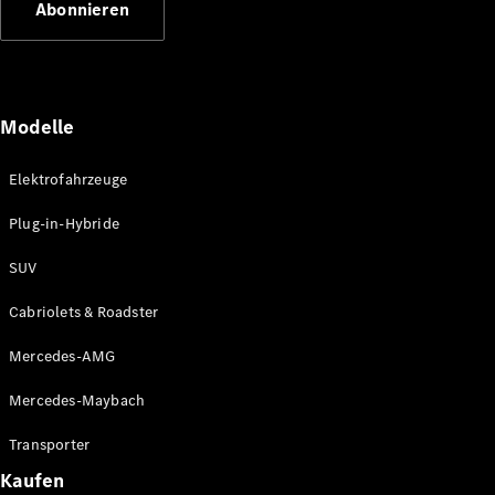
Abonnieren
Plug-in-Hybrid Modelle
Limousinen
Modelle
Elektrofahrzeuge
Plug-in-Hybride
Alle
Limousinen
SUV
CLA
Elektrisch
CLA
Cabriolets & Roadster
C-Klasse
Limousine
Mercedes-AMG
C-Klasse
Elektrisch
Limousine
Mercedes-Maybach
EQE
Elektrisch
Limousine
Transporter
EQS
Elektrisch
Kaufen
Limousine