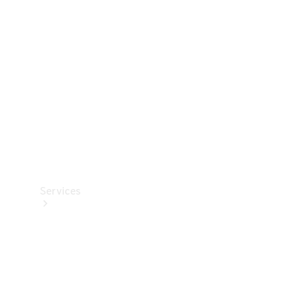
Reifen
Technisches
Zubehör
Collection
Services
Alle