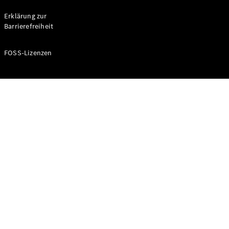
Probefahrt
buchen
Erklärung zur
Kompaktwagen
Barrierefreiheit
FOSS-Lizenzen
A-Klasse
Kompaktlimousine
Konfigurator
Mercedes-
Benz Store
Probefahrt
buchen
Coupés