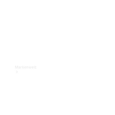
Support &
Kontakt
Markenwelt
Unsere
Marken