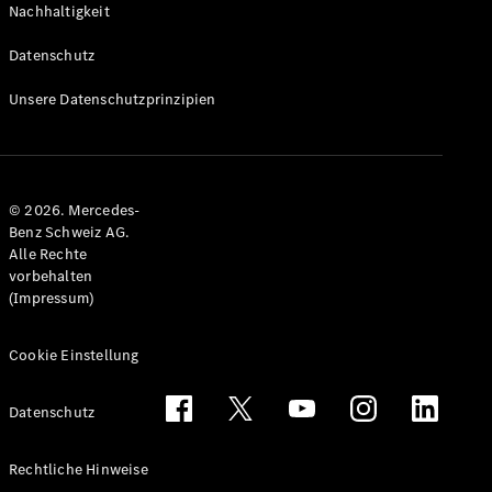
Nachhaltigkeit
Alle T-
Modelle
Datenschutz
CLA
Shooting
Elektrisch
Unsere Datenschutzprinzipien
Brake
CLA
Shooting
Brake
© 2026. Mercedes-
C-Klasse T-
Benz Schweiz AG.
Modell
Alle Rechte
C-Klasse
vorbehalten
All-Terrain
(Impressum)
E-Klasse T-
Modell
E-Klasse
Cookie Einstellung
All-Terrain
Datenschutz
Konfigurator
Mercedes-
Rechtliche Hinweise
Benz Store