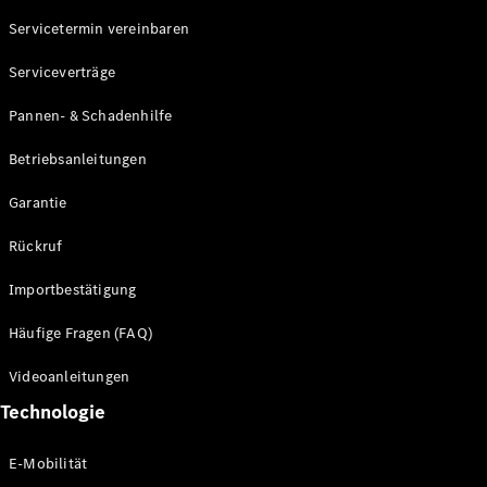
Servicetermin vereinbaren
Alle SUVs
Serviceverträge
EQE
Elektrisch
SUV
Pannen- & Schadenhilfe
EQS
Elektrisch
SUV
Betriebsanleitungen
Mercedes-
Maybach
Elektrisch
Garantie
EQS SUV
GLA
Rückruf
GLA
Neu
GLA
Neu
Elektrisch
Importbestätigung
GLB
Elektrisch
GLB
Häufige Fragen (FAQ)
GLC
Elektrisch
GLC
Videoanleitungen
GLC Coupé
Technologie
GLE
GLE Coupé
GLS
E-Mobilität
Mercedes-