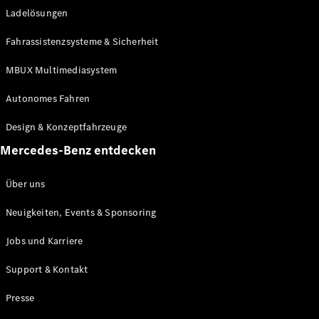
Ladelösungen
Maybach
Neu
GLS
Fahrassistenzsysteme & Sicherheit
G-
Elektrisch
Klasse
MBUX Multimediasystem
G-Klasse
Autonomes Fahren
Konfigurator
Design & Konzeptfahrzeuge
Mercedes-
Benz Store
Mercedes-Benz entdecken
Probefahrt
buchen
Über uns
T-Modelle / Kombis
Neuigkeiten, Events & Sponsoring
Jobs und Karriere
Support & Kontakt
Presse