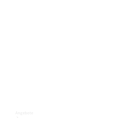
Gewerbliche Vans
Konfigurator
Mercedes-Benz Store
Probefahrt buchen
Angebote