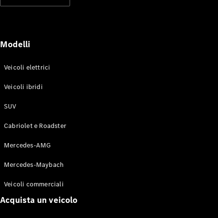
Modelli elettrici
Modelli ibridi plug-in
Berline
Modelli
Veicoli elettrici
Veicoli ibridi
SUV
Toute le
Berline
Cabriolet e Roadster
CLA
Elettrico
CLA
Mercedes-AMG
Classe C
Berlina
Mercedes-Maybach
Classe
C
Elettrico
Veicoli commerciali
Berlina
EQE
Acquista un veicolo
Elettrico
Berlina