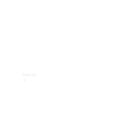
tecnici
Collection
Servizi
Tutti i
servizi