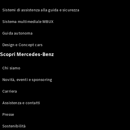
GLE Coupé
GLS
Sistemi di assistenza alla guida e sicurezza
Mercedes-
Maybach
Sistema multimediale MBUX
Nuovo
GLS
Classe
Guida autonoma
Elettrico
G
Design e Concept cars
Classe G
Scopri Mercedes-Benz
Configuratore
Mercedes-
Chi siamo
Benz-Store
Prenotare
Novità, eventi e sponsoring
una prova
Carriera
su strada
Station-wagon
Assistenza e contatti
Presse
Sostenibilità