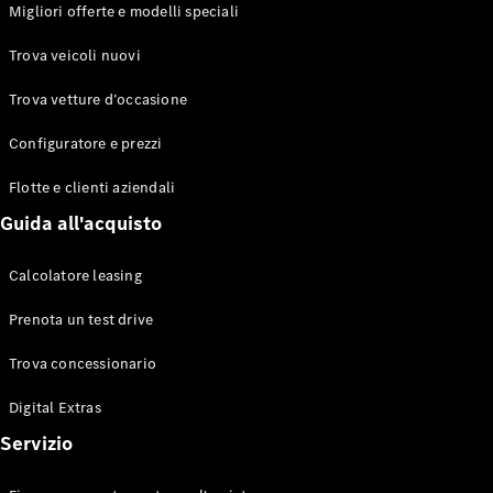
EQS
Migliori offerte e modelli speciali
Elettrico
Berlina
Classe E
Trova veicoli nuovi
Berlina
Classe S
Trova vetture d’occasione
Classe S
Lunga
Configuratore e prezzi
Mercedes-
Maybach
Flotte e clienti aziendali
Classe S
Guida all'acquisto
Configuratore
Calcolatore leasing
Mercedes-
Benz-Store
Prenota un test drive
Prenotare
una prova
Trova concessionario
su strada
Digital Extras
SUV & Fuoristrada
Servizio