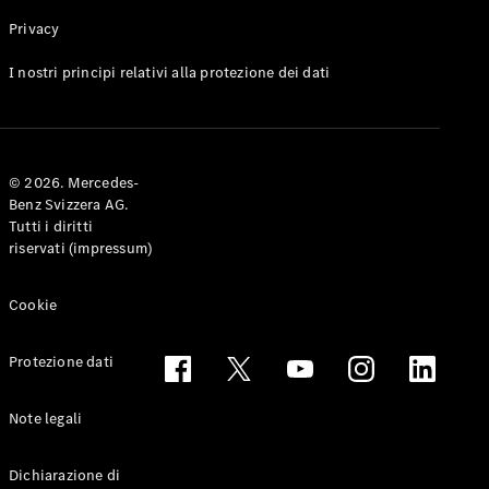
Privacy
Toute le
I nostri principi relativi alla protezione dei dati
Station-
wagon
CLA
Shooting
Elettrico
© 2026. Mercedes-
Brake
Benz Svizzera AG.
CLA
Tutti i diritti
Shooting
riservati (impressum)
Brake
Classe C
Station-
Cookie
wagon
Classe C
Protezione dati
All-Terrain
Classe E
Station-
Note legali
wagon
Classe E All-
Dichiarazione di
Terrain