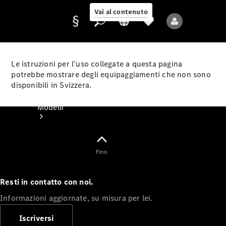
Vai al contenuto
Le istruzioni per l’uso collegate a questa pagina
potrebbe mostrare degli equipaggiamenti che non sono
disponibili in Svizzera.
Fornitore/protezione
dati
Modelli
Fino
Resti in contatto con noi.
Tutti i modelli
Informazioni aggiornate, su misura per lei.
Nuovi modelli
Iscriversi