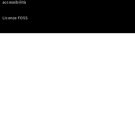
accessibilità
Configuratore
Licenze FOSS
Mercedes-
Benz-Store
Prenotare
una prova
su strada
Auto compatte
Classe A
Berlina
compatta