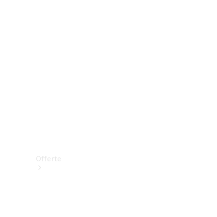
Prenotare una prova su strada
Offerte