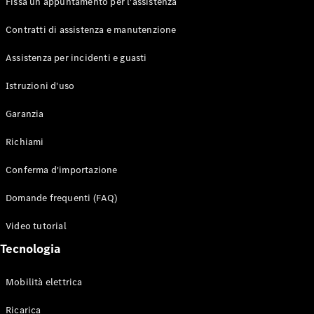
Fissa un appuntamento per l'assistenza
Contratti di assistenza e manutenzione
Assistenza per incidenti e guasti
Toute i SUV
EQE
Istruzioni d'uso
Elettrico
SUV
Garanzia
EQS
Elettrico
SUV
Richiami
Mercedes-
Maybach
Elettrico
Conferma d'importazione
EQS SUV
GLA
Domande frequenti (FAQ)
GLA
Nuovo
GLA
Nuovo
Elettrico
Video tutorial
GLB
Elettrico
GLB
Tecnologia
GLC
Elettrico
GLC
Mobilità elettrica
GLC Coupé
GLE
Ricarica