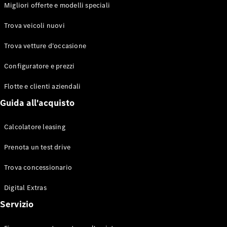
EQS
Migliori offerte e modelli speciali
Elettrico
Berlina
Classe E
Trova veicoli nuovi
Sedan
Classe S
Trova vetture d’occasione
Classe S
Berlina
Configuratore e prezzi
lunga
Mercedes-
Flotte e clienti aziendali
Maybach
Guida all'acquisto
Classe S
Calcolatore leasing
Configuratore
Mercedes-
Prenota un test drive
Benz-Store
Prenotare
Trova concessionario
una prova
Digital Extras
su strada
SUV & Fuoristrada
Servizio