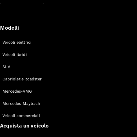
Modelli elettrici
Modelli ibridi plug-in
Berline
Modelli
Veicoli elettrici
Veicoli ibridi
SUV
Toute le
Berline
Cabriolet e Roadster
CLA
Elettrico
CLA
Mercedes-AMG
Classe C
Sedan
Mercedes-Maybach
Classe
C
Elettrico
Veicoli commerciali
Sedan
EQE
Acquista un veicolo
Elettrico
Berlina