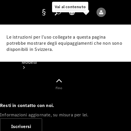
Vai al contenuto
Le istruzioni per l’uso collegate a questa pagina
potrebbe mostrare degli equipaggiamenti che non sono
disponibili in Svizzera.
Fornitore/protezione
dati
Modelli
Fino
Resti in contatto con noi.
Tutti i modelli
Informazioni aggiornate, su misura per lei.
Nuovi modelli
Iscriversi