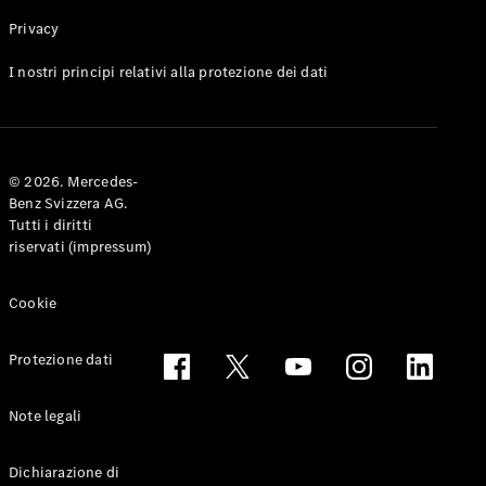
Privacy
I nostri principi relativi alla protezione dei dati
Toute le
Station-
wagon
CLA
© 2026. Mercedes-
Shooting
Elettrico
Benz Svizzera AG.
Brake
Tutti i diritti
CLA
riservati (impressum)
Shooting
Brake
Classe C
Cookie
Station
wagon
Protezione dati
Classe C
All-Terrain
Classe E
Note legali
Station
wagon
Dichiarazione di
Classe E All-