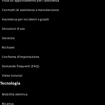
Fissa un appuntamento per l'assistenza
Contratti di assistenza e manutenzione
Assistenza per incidenti e guasti
Toute i SUV
Istruzioni d'uso
EQE
Elettrico
Garanzia
SUV
EQS
Elettrico
Richiami
SUV
Mercedes-
Conferma d'importazione
Maybach
Elettrico
EQS SUV
Domande frequenti (FAQ)
GLA
GLA
Nuovo
Video tutorial
GLA
Nuovo
Elettrico
GLB
Tecnologia
Elettrico
GLB
GLC
Elettrico
Mobilità elettrica
GLC
GLC Coupe
Ricarica