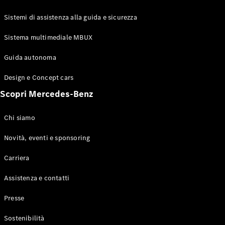
GLE
GLE Coupe
Sistemi di assistenza alla guida e sicurezza
GLS
Mercedes-
Sistema multimediale MBUX
Maybach
Nuovo
GLS
Guida autonoma
Classe
Elettrico
Design e Concept cars
G
Classe G
Scopri Mercedes-Benz
Configuratore
Chi siamo
Mercedes-
Benz-Store
Novità, eventi e sponsoring
Prenotare
Carriera
una prova
su strada
Assistenza e contatti
Station-wagon
Presse
Sostenibilità