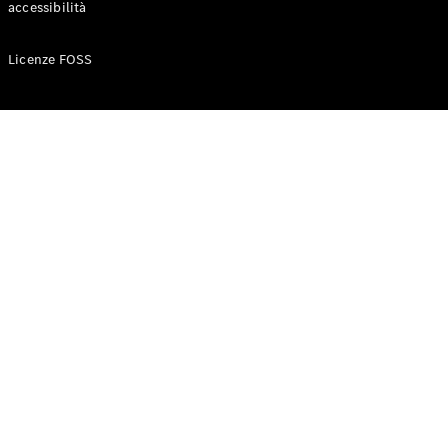
accessibilità
Terrain
Licenze FOSS
Configuratore
Mercedes-
Benz-Store
Prenotare
una prova
su strada
Auto compatte
Classe A
Sedan
compatta