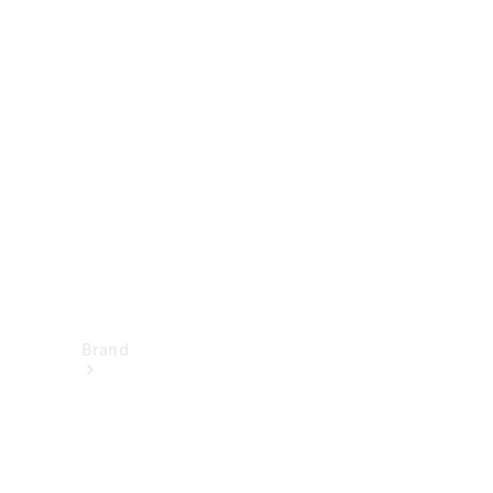
Istruzioni
per l’uso
Assistenza e
contatto
Brand