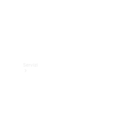
Servizi
Tutti i
servizi
Soluzioni di
ricarica