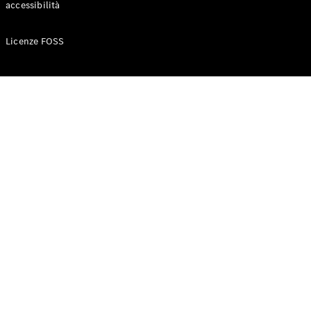
accessibilità
Configuratore
Licenze FOSS
Mercedes-
Benz-Store
Prenotare
una prova
su strada
Auto compatte
Classe A
Berlina
compatta