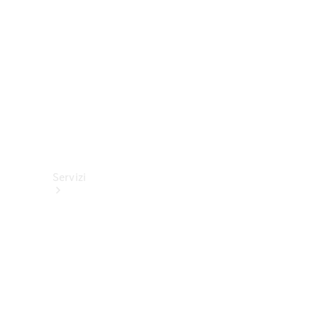
tecnici
Collection
Servizi
Tutti i
servizi