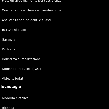
Fissa un appuntamento per l'assistenza
Contratti di assistenza e manutenzione
Assistenza per incidenti e guasti
Toute i SUV
EQE
Istruzioni d'uso
Elettrico
SUV
Garanzia
EQS
Elettrico
SUV
Richiami
Mercedes-
Maybach
Elettrico
Conferma d'importazione
EQS SUV
GLA
Domande frequenti (FAQ)
GLA
Nuovo
GLA
Nuovo
Elettrico
Video tutorial
GLB
Elettrico
GLB
Tecnologia
GLC
Elettrico
GLC
Mobilità elettrica
GLC Coupé
GLE
Ricarica