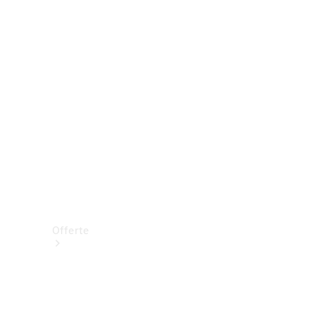
Prenotare una prova su strada
Offerte