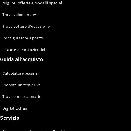
EQS
Migliori offerte e modelli speciali
Elettrico
Berlina
Classe E
Trova veicoli nuovi
Berlina
Classe S
Trova vetture d’occasione
Classe S
Lunga
Configuratore e prezzi
Mercedes-
Maybach
Flotte e clienti aziendali
Classe S
Guida all'acquisto
Configuratore
Calcolatore leasing
Mercedes-
Benz-Store
Prenota un test drive
Prenotare
una prova
Trova concessionario
su strada
Digital Extras
SUV & Fuoristrada
Servizio