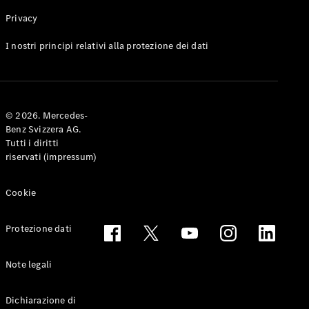
Privacy
Toute le
I nostri principi relativi alla protezione dei dati
Station-
wagon
CLA
Shooting
Elettrico
© 2026. Mercedes-
Brake
Benz Svizzera AG.
CLA
Tutti i diritti
Shooting
riservati (impressum)
Brake
Classe C
Station-
Cookie
wagon
Classe C
Protezione dati
All-Terrain
Classe E
Station-
Note legali
wagon
Classe E All-
Dichiarazione di
Terrain