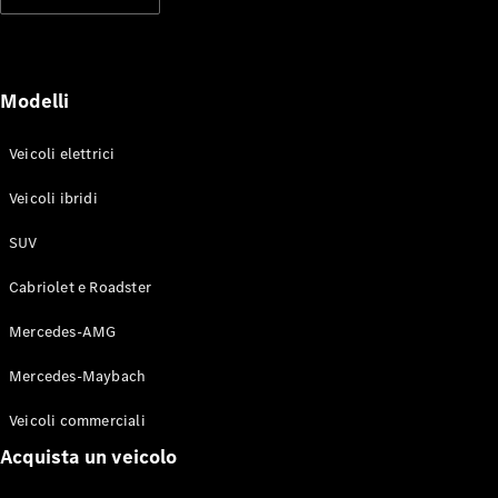
Modelli elettrici
Modelli ibridi plug-in
Berline
Modelli
Veicoli elettrici
Veicoli ibridi
SUV
Toute le
Berline
Cabriolet e Roadster
CLA
Elettrico
CLA
Mercedes-AMG
Classe C
Berlina
Mercedes-Maybach
Classe
C
Elettrico
Veicoli commerciali
Berlina
EQE
Acquista un veicolo
Elettrico
Berlina