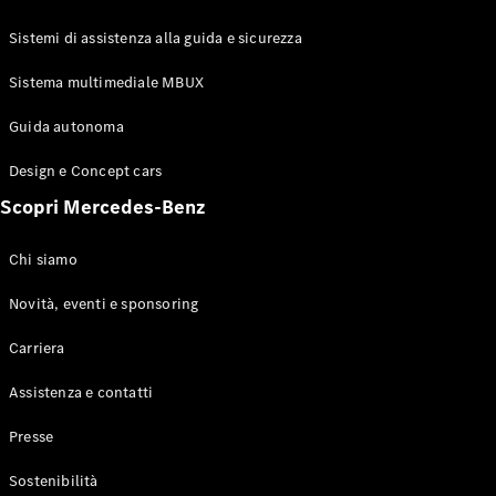
GLE Coupé
GLS
Sistemi di assistenza alla guida e sicurezza
Mercedes-
Maybach
Sistema multimediale MBUX
Nuovo
GLS
Classe
Guida autonoma
Elettrico
G
Design e Concept cars
Classe G
Scopri Mercedes-Benz
Configuratore
Mercedes-
Chi siamo
Benz-Store
Prenotare
Novità, eventi e sponsoring
una prova
Carriera
su strada
Station-wagon
Assistenza e contatti
Presse
Sostenibilità