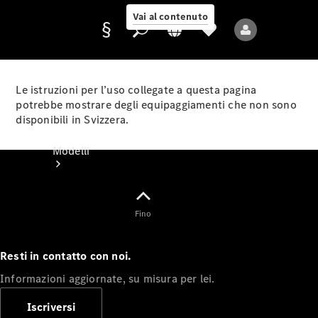
Vai al contenuto
Le istruzioni per l’uso collegate a questa pagina
potrebbe mostrare degli equipaggiamenti che non sono
disponibili in Svizzera.
Fornitore/protezione
dati
Modelli
Fino
Resti in contatto con noi.
Tutti i modelli
Informazioni aggiornate, su misura per lei.
Nuovi modelli
Iscriversi