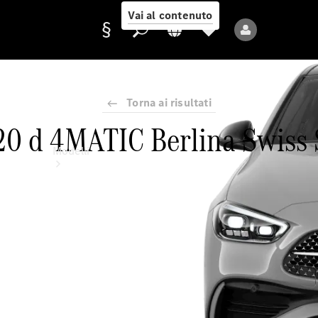
Vai al contenuto
Torna ai risultati
Fornitore/protezione
20 d 4MATIC Berlina Swiss 
dati
Modelli
Tutti i modelli
Nuovi modelli