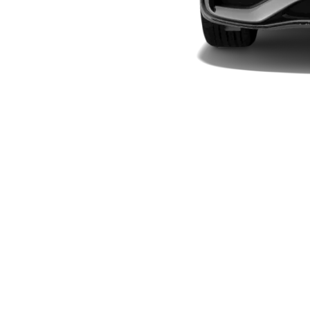
Modelli elettrici
Modelli ibridi plug-in
Berline
Toute le
Berline
CLA
Elettrico
CLA
Classe C
Berlina
Classe
C
Elettrico
Berlina
EQE
Elettrico
Berlina