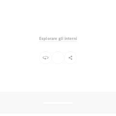
Toute i SUV
EQE
Elettrico
SUV
Esplorare gli interni
EQS
Elettrico
SUV
Mercedes-
Maybach
Elettrico
EQS SUV
GLA
GLA
Nuovo
GLA
Nuovo
Elettrico
GLB
Elettrico
GLB
GLC
Elettrico
GLC
GLC Coupé
GLE