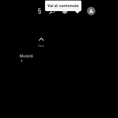
Vai al contenuto
Fornitore/protezione
Fino
dati
Modelli
Tutti i modelli
Nuovi modelli