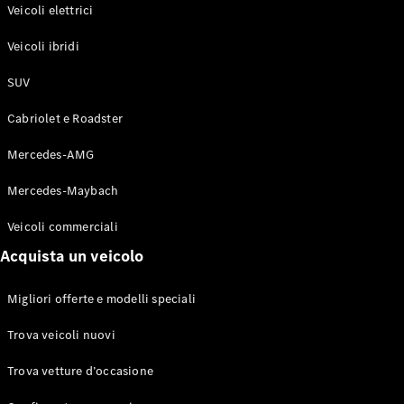
Modelli elettrici
Veicoli elettrici
Modelli ibridi plug-in
Veicoli ibridi
Berline
SUV
Cabriolet e Roadster
Mercedes-AMG
Mercedes-Maybach
Toute le
Berline
Veicoli commerciali
CLA
Elettrico
Acquista un veicolo
CLA
Classe C
Berlina
Migliori offerte e modelli speciali
Classe
C
Elettrico
Trova veicoli nuovi
Berlina
EQE
Trova vetture d’occasione
Elettrico
Berlina