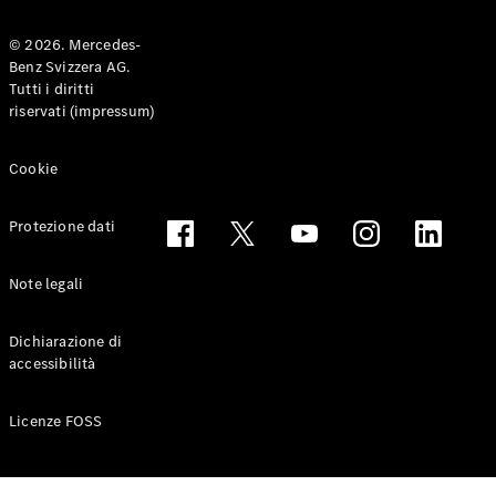
© 2026. Mercedes-
Benz Svizzera AG.
Toute le
Tutti i diritti
Station-
riservati (impressum)
wagon
CLA
Shooting
Elettrico
Cookie
Brake
CLA
Protezione dati
Shooting
Brake
Classe C
Note legali
Station-
wagon
Dichiarazione di
Classe C
accessibilità
All-Terrain
Classe E
Station-
Licenze FOSS
wagon
Classe E All-
Terrain