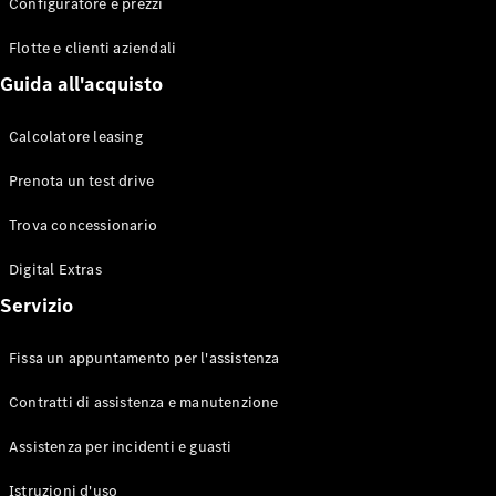
EQS
Configuratore e prezzi
Elettrico
Berlina
Flotte e clienti aziendali
Classe E
Berlina
Guida all'acquisto
Classe S
Classe S
Calcolatore leasing
Lunga
Mercedes-
Prenota un test drive
Maybach
Classe S
Trova concessionario
Digital Extras
Configuratore
Mercedes-
Servizio
Benz-Store
Prenotare
Fissa un appuntamento per l'assistenza
una prova
su strada
Contratti di assistenza e manutenzione
SUV & Fuoristrada
Assistenza per incidenti e guasti
Istruzioni d'uso