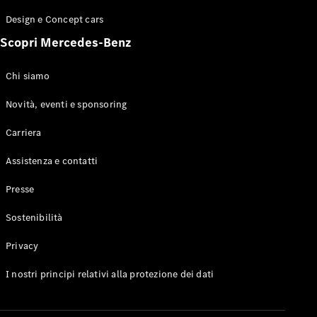
GLE Coupé
Design e Concept cars
GLS
Mercedes-
Scopri Mercedes-Benz
Maybach
Nuovo
GLS
Chi siamo
Classe
Elettrico
G
Novità, eventi e sponsoring
Classe G
Carriera
Configuratore
Assistenza e contatti
Mercedes-
Benz-Store
Presse
Prenotare
una prova
Sostenibilità
su strada
Station-wagon
Privacy
I nostri principi relativi alla protezione dei dati