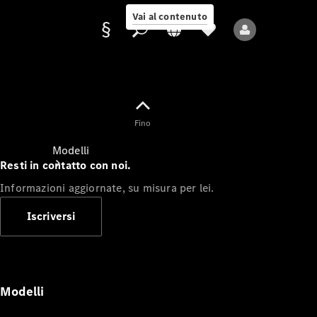
Vai al contenuto
Fornitore/protezione
Fino
dati
Modelli
Resti in contatto con noi.
Informazioni aggiornate, su misura per lei.
Iscriversi
Tutti i modelli
Nuovi modelli
Modelli