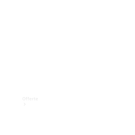
Prenotare una prova su strada
Offerte