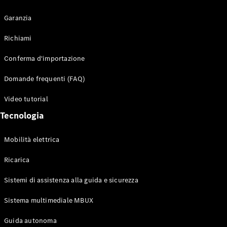
Garanzia
Richiami
Toute i SUV
Conferma d'importazione
EQE
Elettrico
SUV
Domande frequenti (FAQ)
EQS
Elettrico
SUV
Video tutorial
Mercedes-
Tecnologia
Maybach
Elettrico
EQS SUV
GLA
Mobilità elettrica
GLA
Nuovo
GLA
Nuovo
Elettrico
Ricarica
GLB
Elettrico
GLB
Sistemi di assistenza alla guida e sicurezza
GLC
Elettrico
GLC
Sistema multimediale MBUX
GLC Coupé
Guida autonoma
GLE