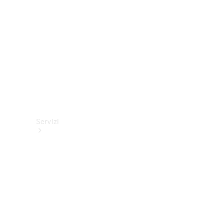
tecnici
Collection
Servizi
Tutti i
servizi