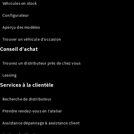
Modèles électriques
Véhicules en stock
Configurateur
Sprinter
Aperçu des modèles
Trouver un véhicule d’occasion
Conseil d’achat
Tous les
Trouvez un distributeur près de chez vous
Sprinter
Sprinter
Leasing
Fourgon
Services à la clientèle
Sprinter
Tourer
Recherche de distributeur
Sprinter
Châssis
Prendre rendez-vous en l'atelier
Sprinter
Fahrgestell
Assistance dépannage & assistance client
Doppelkabine
Sprinter à