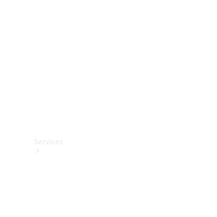
Options
numériques
Van
ProCenter
Services