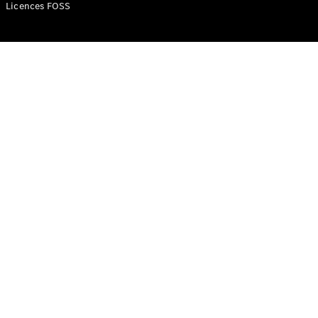
Mercedes-
Licences FOSS
Benz Store
Classe V
Classe V
Configurateur
Mercedes-
Benz Store
eSprinter