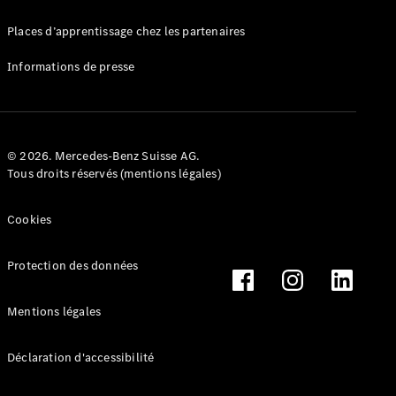
Mercedes-
Benz Store
Places d’apprentissage chez les partenaires
Marco Polo
Informations de presse
© 2026. Mercedes-Benz Suisse AG.
Tous droits réservés (mentions légales)
Tous les
Monospaces
Cookies
Marco Polo
de Classe V
Protection des données
Marco Polo
HORIZON
Marco Polo
Mentions légales
de Classe V
Déclaration d'accessibilité
Configurateur