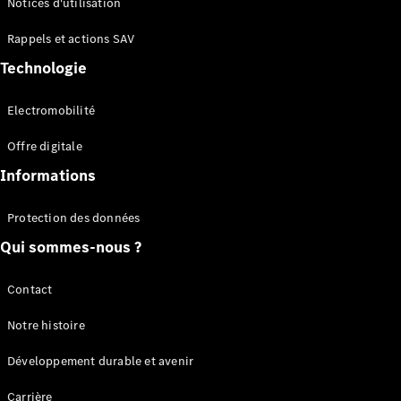
Notices d'utilisation
Plateau
Rappels et actions SAV
Configurateur
Technologie
Mercedes-
Benz Store
Electromobilité
Vito
Offre digitale
Informations
Protection des données
Qui sommes-nous ?
Tous les
Vito
Vito
Contact
Fourgon
Vito Mixto
Notre histoire
Vito Tourer
Développement durable et avenir
Configurateur
Carrière