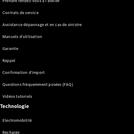
Prendre rendez-vous à l'atelier
Contrats de service
Assistance dépannage et en cas de sinistre
Manuels d'utilisation
Garantie
Tous les
SUVs
Rappel
EQE
Électrique
SUV
Confirmation d'import
EQS
Électrique
SUV
Questions fréquemment posées (FAQ)
Mercedes-
Maybach
Électrique
Vidéos tutoriels
EQS SUV
Technologie
GLA
GLA
Nouveau
GLA
Nouveau
Électrique
Electromobilité
GLB
Électrique
GLB
Recharge