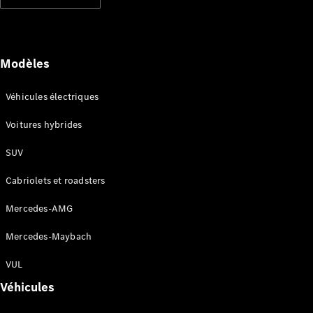
Modèles électriques
Modèles hybrides rechargeables
Berlines
Modèles
Véhicules électriques
Voitures hybrides
SUV
Tous les
Berlines
Cabriolets et roadsters
CLA
Électrique
CLA
Mercedes-AMG
Classe C
Berline
Mercedes-Maybach
Classe
C
VUL
Électrique
Berline
Véhicules
EQE
Électrique
Berline