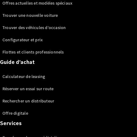
Offres actuelles et modèles spéciaux
EQS
Électrique
Berline
Trouver une nouvelle voiture
Classe E
Berline
Trouver des véhicules d’occasion
Classe S
Classe S
Configurateur et prix
Berline
longue
Flottes et clients professionnels
Mercedes-
Guide d'achat
Maybach
Classe S
Calculateur de leasing
Configurateur
Réserver un essai sur route
Mercedes-
Benz Store
Rechercher un distributeur
Réserver
une course
Offre digitale
d’essai
Services
SUV & tout-terrains