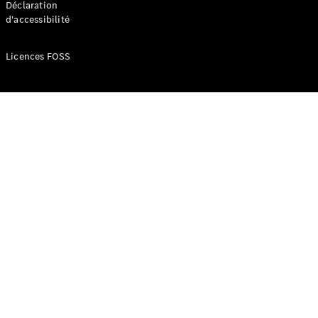
Déclaration
d'accessibilité
Configurateur
Mercedes-
Licences FOSS
Benz Store
Réserver
une course
d’essai
Compacte
Classe A
Berline
compacte
Configurateur
Mercedes-