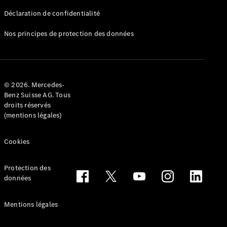
Déclaration de confidentialité
Nos principes de protection des données
Tous les
Breaks
CLA
© 2026. Mercedes-
Shooting
Électrique
Benz Suisse AG. Tous
Brake
droits réservés
CLA
(mentions légales)
Shooting
Brake
Cookies
Classe C
Break
Classe C
Protection des
All-Terrain
données
Classe E
Break
Mentions légales
Classe E All-
Terrain