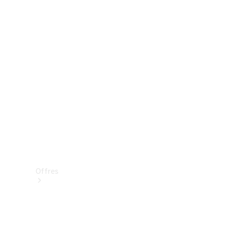
Mercedes-Benz Store
Réserver une course d’essai
Offres