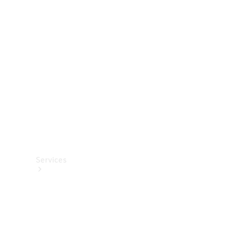
Roues et
pneus
Accessoires
techniques
Collection
Services