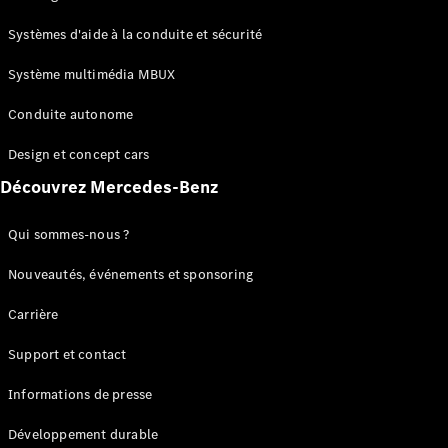
GLC
Électrique
GLC
Systèmes d'aide à la conduite et sécurité
GLC Coupé
GLE
Système multimédia MBUX
GLE Coupé
Conduite autonome
GLS
Mercedes-
Design et concept cars
Maybach
Nouveau
GLS
Découvrez Mercedes-Benz
Classe
Électrique
G
Qui sommes-nous ?
Classe G
Nouveautés, événements et sponsoring
Configurateur
Carrière
Mercedes-
Benz Store
Support et contact
Réserver
une course
Informations de presse
d’essai
Breaks
Développement durable