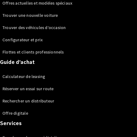
Offres actuelles et modèles spéciaux
EQS
Électrique
Berline
Trouver une nouvelle voiture
Classe E
Berline
Trouver des véhicules d’occasion
Classe S
Classe S
Configurateur et prix
Berline
longue
Flottes et clients professionnels
Mercedes-
Guide d'achat
Maybach
Classe S
Calculateur de leasing
Configurateur
Réserver un essai sur route
Mercedes-
Benz Store
Rechercher un distributeur
Réserver
une course
Offre digitale
d’essai
Services
SUV & tout-terrains