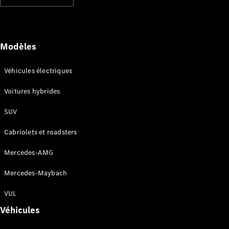
Modèles électriques
Modèles hybrides rechargeables
Berlines
Modèles
Véhicules électriques
Voitures hybrides
SUV
Tous les
Berlines
Cabriolets et roadsters
CLA
Électrique
CLA
Mercedes-AMG
Classe C
Berline
Mercedes-Maybach
Classe
C
VUL
Électrique
Berline
Véhicules
EQE
Électrique
Berline