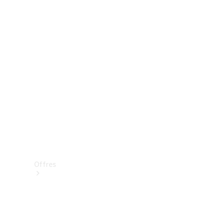
Mercedes-Benz Store
Réserver une course d’essai
Offres