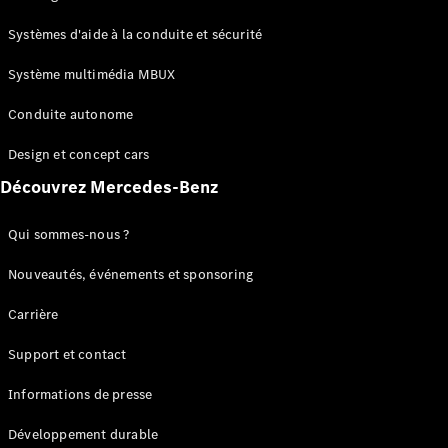
GLC
Électrique
GLC
Systèmes d'aide à la conduite et sécurité
GLC Coupé
GLE
Système multimédia MBUX
GLE Coupé
Conduite autonome
GLS
Mercedes-
Design et concept cars
Maybach
Nouveau
GLS
Découvrez Mercedes-Benz
Classe
Électrique
G
Qui sommes-nous ?
Classe G
Nouveautés, événements et sponsoring
Configurateur
Carrière
Mercedes-
Benz Store
Support et contact
Réserver
une course
Informations de presse
d’essai
Breaks
Développement durable