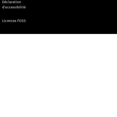
Déclaration
d'accessibilité
Configurateur
Mercedes-
Licences FOSS
Benz Store
Réserver
une course
d’essai
Compacte
Classe A
Berline
compacte
Configurateur
Mercedes-