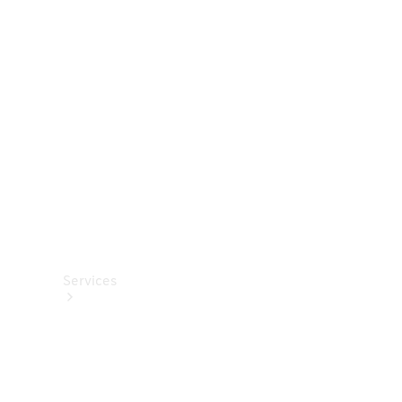
Roues et
pneus
Accessoires
techniques
Collection
Services