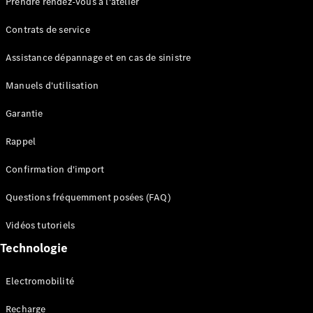
Prendre rendez-vous à l'atelier
Contrats de service
Assistance dépannage et en cas de sinistre
Manuels d'utilisation
Garantie
Tous les
SUVs
Rappel
EQE
Électrique
SUV
Confirmation d'import
EQS
Électrique
SUV
Questions fréquemment posées (FAQ)
Mercedes-
Maybach
Électrique
Vidéos tutoriels
EQS SUV
Technologie
GLA
GLA
Nouveau
GLA
Nouveau
Électrique
Electromobilité
GLB
Électrique
GLB
Recharge