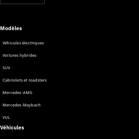
Modèles électriques
Modèles hybrides rechargeables
Berlines
Modèles
Véhicules électriques
Voitures hybrides
SUV
Tous les
Berlines
Cabriolets et roadsters
CLA
Électrique
CLA
Mercedes-AMG
Classe C
Berline
Mercedes-Maybach
Classe
C
VUL
Électrique
Berline
Véhicules
EQE
Électrique
Berline