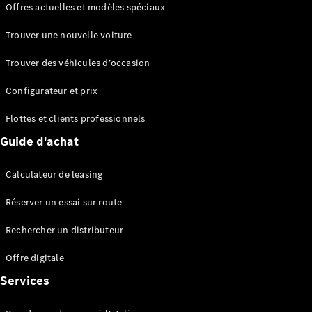
Offres actuelles et modèles spéciaux
EQS
Électrique
Berline
Trouver une nouvelle voiture
Classe E
Berline
Trouver des véhicules d’occasion
Classe S
Classe S
Configurateur et prix
Berline
longue
Flottes et clients professionnels
Mercedes-
Guide d'achat
Maybach
Classe S
Calculateur de leasing
Configurateur
Réserver un essai sur route
Mercedes-
Benz Store
Rechercher un distributeur
Réserver
une course
Offre digitale
d’essai
Services
SUV & tout-terrains