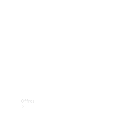
Mercedes-Benz Store
Réserver une course d’essai
Offres