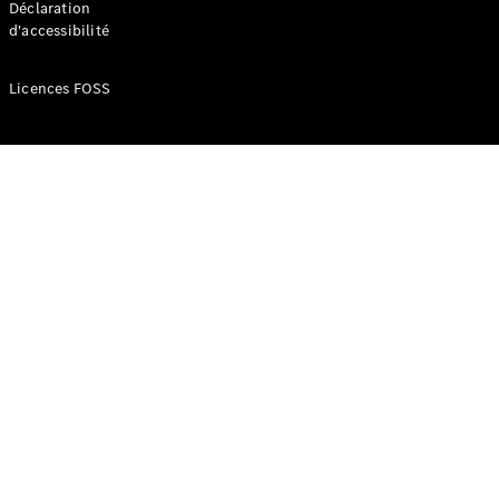
Déclaration
d'accessibilité
Configurateur
Mercedes-
Licences FOSS
Benz Store
Réserver
une course
d’essai
Compacte
Classe A
Berline
compacte
Configurateur
Mercedes-