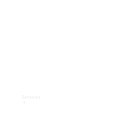
Roues et
pneus
Accessoires
techniques
Collection
Services