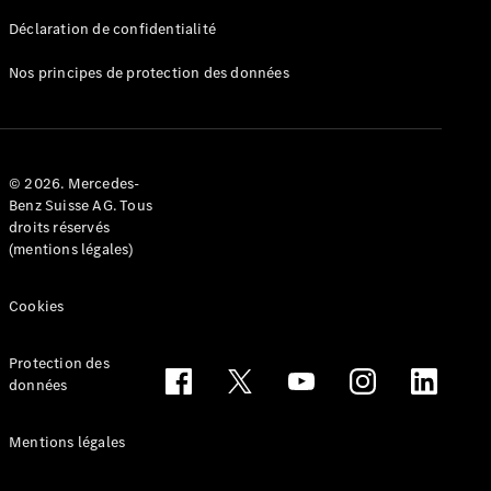
Déclaration de confidentialité
Nos principes de protection des données
Tous les
Breaks
CLA
© 2026. Mercedes-
Shooting
Électrique
Benz Suisse AG. Tous
Brake
droits réservés
CLA
(mentions légales)
Shooting
Brake
Cookies
Classe C
Break
Classe C
Protection des
All-Terrain
données
Classe E
Break
Mentions légales
Classe E All-
Terrain