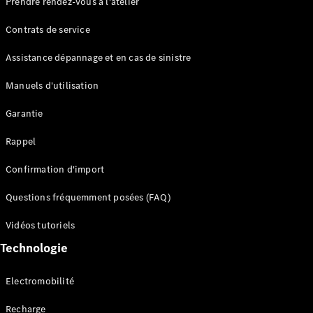
Prendre rendez-vous à l'atelier
Contrats de service
Assistance dépannage et en cas de sinistre
Manuels d'utilisation
Garantie
Tous les
SUVs
Rappel
EQE
Électrique
SUV
Confirmation d'import
EQS
Électrique
SUV
Questions fréquemment posées (FAQ)
Mercedes-
Maybach
Électrique
Vidéos tutoriels
EQS SUV
Technologie
GLA
GLA
Nouveau
GLA
Nouveau
Électrique
Electromobilité
GLB
Électrique
GLB
Recharge