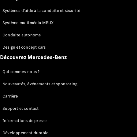
GLC
Électrique
GLC
Systèmes d'aide à la conduite et sécurité
GLC Coupé
GLE
Système multimédia MBUX
GLE Coupé
Conduite autonome
GLS
Mercedes-
Design et concept cars
Maybach
Nouveau
GLS
Découvrez Mercedes-Benz
Classe
Électrique
G
Qui sommes-nous ?
Classe G
Nouveautés, événements et sponsoring
Configurateur
Carrière
Mercedes-
Benz Store
Support et contact
Réserver
une course
Informations de presse
d’essai
Breaks
Développement durable