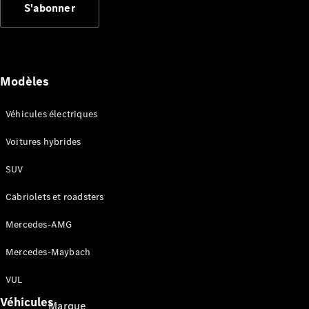
S'abonner
Applications
Mercedes-
Benz
Coupure du
réseau 2G
Modèles
et 3G
Notices
d’utilisation
Véhicules électriques
Voitures hybrides
Assistance
et contact
SUV
Cabriolets et roadsters
Mercedes-AMG
Mercedes-Maybach
VUL
Véhicules
Marque