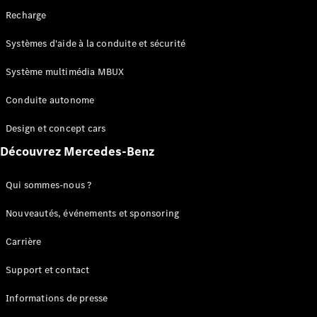
de chaîne
Recharge
cinématique
Système
Systèmes d'aide à la conduite et sécurité
multimédia
MBUX
Système multimédia MBUX
Over-the-
Air-Updates
Conduite autonome
Aides à la
conduite
Design et concept cars
Design et
Découvrez Mercedes-Benz
concept
cars
Electromobilité
Qui sommes-nous ?
Durabilité
Nouveautés, événements et sponsoring
Mercedes-
Carrière
Benz
Suisse
Support et contact
Informations de presse