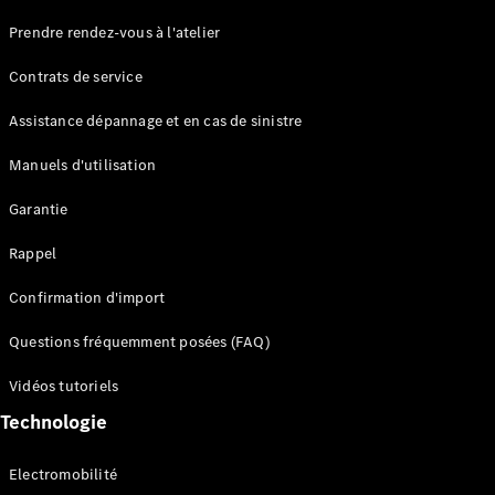
Maybach
Prendre rendez-vous à l'atelier
Partenaire
Classic
Contrats de service
Technologie
et
Assistance dépannage et en cas de sinistre
innovations
Manuels d'utilisation
Garantie
Rappel
Confirmation d'import
Questions fréquemment posées (FAQ)
Vue
d'ensemble
Vidéos tutoriels
Systèmes
Technologie
de sécurité
avancés
Electromobilité
Technologies