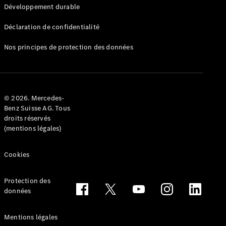
Développement durable
Déclaration de confidentialité
Nos principes de protection des données
Sur
Mercedes-
Benz Suisse
© 2026. Mercedes-
Recherche
Benz Suisse AG. Tous
d’un
droits réservés
partenaire
(mentions légales)
Ambassadeurs
Driving
Events
Cookies
She’s
Mercedes
Protection des
Gastronomie
données
Zurich Film
Festival
MercedesTrophy
Mentions légales