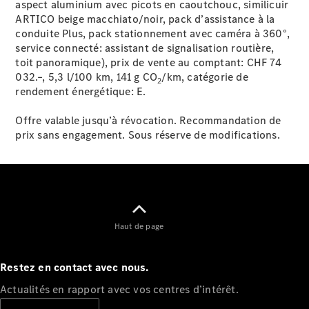
aspect aluminium avec picots en caoutchouc, similicuir
Tous les
ARTICO beige macchiato/noir, pack d’assistance à la
services
conduite Plus, pack stationnement avec caméra à 360°,
Solutions
service connecté: assistant de signalisation routière,
de recharge
toit panoramique), prix de vente au comptant: CHF 74
032.–, 5,3 l/100 km, 141 g CO
/km, catégorie de
2
rendement énergétique:
E.
Prendre un
rendez-
Offre valable jusqu’à révocation. Recommandation de
vous en
prix sans engagement. Sous réserve de modifications.
ligne
Service et
réparation
Assistance
dépannage
et sinistres
Haut de page
Assurance
Mercedes-
Restez en contact avec nous.
Benz Rent
Actualités en rapport avec vos centres d’intérêt.