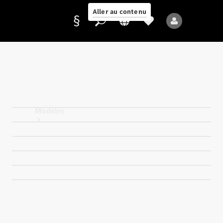
Aller au contenu
Fournisseur /
Protection des
données
Modèles
Tous les modèles
Nouveaux modèles