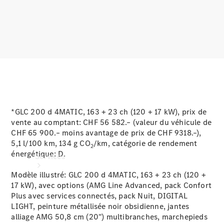
Roues et
pneus
Accessoires
techniques
Collection
*GLC 200 d 4MATIC, 163 + 23 ch (120 + 17 kW), prix de
vente au comptant: CHF 56 582.– (valeur du véhicule de
CHF 65 900.– moins avantage de prix de CHF 9318.–),
5,1 l/100 km, 134 g CO
/km, catégorie de rendement
2
énergétique:
D.
Services
Modèle illustré: GLC 200 d 4MATIC, 163 + 23 ch (120 +
17 kW), avec options (AMG Line Advanced, pack Confort
Plus avec services connectés, pack Nuit, DIGITAL
LIGHT, peinture métallisée noir obsidienne, jantes
alliage AMG 50,8 cm (20") multibranches, marchepieds