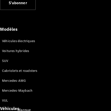
S'abonner
Applications
Mercedes-
Benz
Coupure du
réseau 2G
Modèles
et 3G
Notices
d’utilisation
Véhicules électriques
Voitures hybrides
Assistance
et contact
SUV
Cabriolets et roadsters
Mercedes-AMG
Mercedes-Maybach
VUL
Véhicules
Marque