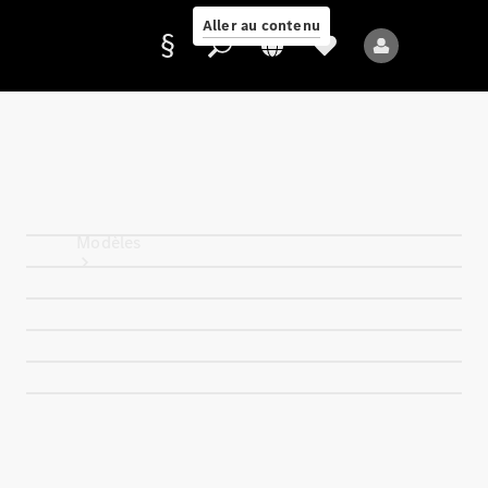
Aller au contenu
Fournisseur /
Protection des
données
Modèles
Tous les modèles
Nouveaux modèles