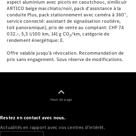
aspect aluminium avec picots en caoutchouc, similicuir
Tous les
ARTICO beige macchiato/noir, pack d’assistance à la
services
conduite Plus, pack stationnement avec caméra à 360°,
Solutions
service connecté: assistant de signalisation routière,
de recharge
toit panoramique), prix de vente au comptant: CHF 74
032.–, 5,3 l/100 km, 141 g CO
/km, catégorie de
2
rendement énergétique:
E.
Prendre un
rendez-
Offre valable jusqu’à révocation. Recommandation de
vous en
prix sans engagement. Sous réserve de modifications.
ligne
Service et
réparation
Assistance
dépannage
et sinistres
Haut de page
Assurance
Mercedes-
Restez en contact avec nous.
Benz Rent
Actualités en rapport avec vos centres d’intérêt.