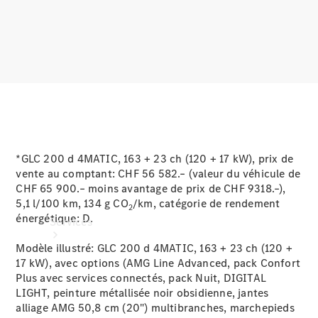
Roues et
pneus
Accessoires
techniques
Collection
*GLC 200 d 4MATIC, 163 + 23 ch (120 + 17 kW), prix de
vente au comptant: CHF 56 582.– (valeur du véhicule de
CHF 65 900.– moins avantage de prix de CHF 9318.–),
5,1 l/100 km, 134 g CO
/km, catégorie de rendement
2
énergétique:
D.
Services
Modèle illustré: GLC 200 d 4MATIC, 163 + 23 ch (120 +
17 kW), avec options (AMG Line Advanced, pack Confort
Plus avec services connectés, pack Nuit, DIGITAL
LIGHT, peinture métallisée noir obsidienne, jantes
alliage AMG 50,8 cm (20") multibranches, marchepieds