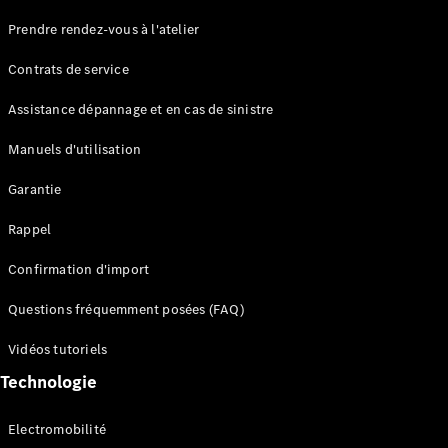
Maybach
Prendre rendez-vous à l'atelier
Partenaire
Classic
Contrats de service
Technologie
et
Assistance dépannage et en cas de sinistre
innovations
Manuels d'utilisation
Garantie
Rappel
Confirmation d'import
Questions fréquemment posées (FAQ)
Vue
d'ensemble
Vidéos tutoriels
Systèmes
Technologie
de sécurité
avancés
Electromobilité
Technologies