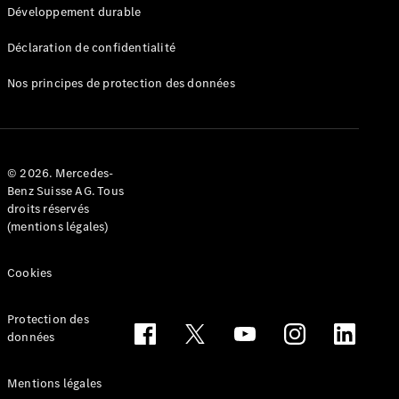
Développement durable
Déclaration de confidentialité
Nos principes de protection des données
Sur
Mercedes-
Benz Suisse
© 2026. Mercedes-
Recherche
Benz Suisse AG. Tous
d’un
droits réservés
partenaire
(mentions légales)
Ambassadeurs
Driving
Events
Cookies
She’s
Mercedes
Protection des
Gastronomie
données
Zurich Film
Festival
MercedesTrophy
Mentions légales