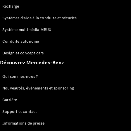
de chaîne
Recharge
cinématique
Système
Systèmes d'aide à la conduite et sécurité
multimédia
MBUX
Système multimédia MBUX
Over-the-
Air-Updates
Conduite autonome
Aides à la
conduite
Design et concept cars
Design et
Découvrez Mercedes-Benz
concept
cars
Electromobilité
Qui sommes-nous ?
Durabilité
Nouveautés, événements et sponsoring
Mercedes-
Carrière
Benz
Suisse
Support et contact
Informations de presse