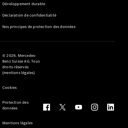
Développement durable
Déclaration de confidentialité
Nos principes de protection des données
Sur
Mercedes-
Benz Suisse
© 2026. Mercedes-
Recherche
Benz Suisse AG. Tous
d’un
droits réservés
partenaire
(mentions légales)
Ambassadeurs
Driving
Events
Cookies
She’s
Mercedes
Protection des
Gastronomie
données
Zurich Film
Festival
MercedesTrophy
Mentions légales