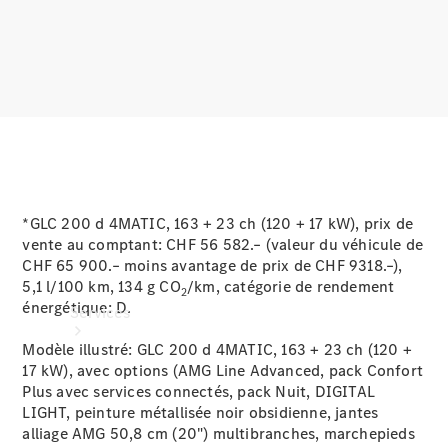
Roues et
pneus
Accessoires
techniques
Collection
*GLC 200 d 4MATIC, 163 + 23 ch (120 + 17 kW), prix de
vente au comptant: CHF 56 582.– (valeur du véhicule de
CHF 65 900.– moins avantage de prix de CHF 9318.–),
5,1 l/100 km, 134 g CO
/km, catégorie de rendement
2
énergétique:
D.
Services
Modèle illustré: GLC 200 d 4MATIC, 163 + 23 ch (120 +
17 kW), avec options (AMG Line Advanced, pack Confort
Plus avec services connectés, pack Nuit, DIGITAL
LIGHT, peinture métallisée noir obsidienne, jantes
alliage AMG 50,8 cm (20") multibranches, marchepieds