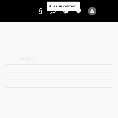
Aller au contenu
Fournisseur /
Protection des
données
Modèles
Tous les modèles
Nouveaux modèles