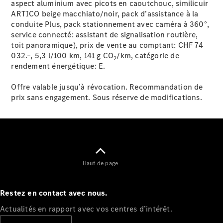
aspect aluminium avec picots en caoutchouc, similicuir
Tous les
ARTICO beige macchiato/noir, pack d’assistance à la
services
conduite Plus, pack stationnement avec caméra à 360°,
Solutions
service connecté: assistant de signalisation routière,
de recharge
toit panoramique), prix de vente au comptant: CHF 74
032.–, 5,3 l/100 km, 141 g CO
/km, catégorie de
2
rendement énergétique:
E.
Prendre un
rendez-
Offre valable jusqu’à révocation. Recommandation de
vous en
prix sans engagement. Sous réserve de modifications.
ligne
Service et
réparation
Assistance
dépannage
et sinistres
Haut de page
Assurance
Mercedes-
Restez en contact avec nous.
Benz Rent
Actualités en rapport avec vos centres d’intérêt.