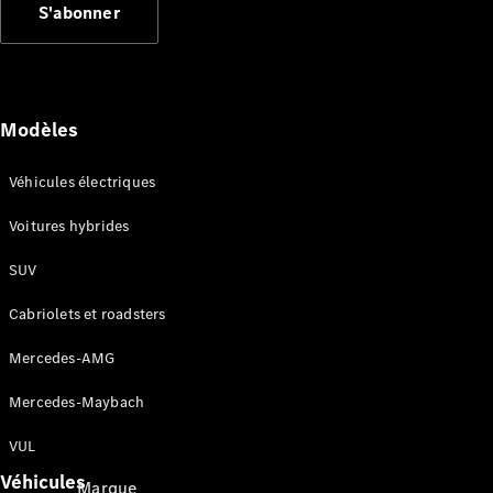
S'abonner
Applications
Mercedes-
Benz
Coupure du
réseau 2G
Modèles
et 3G
Notices
d’utilisation
Véhicules électriques
Voitures hybrides
Assistance
et contact
SUV
Cabriolets et roadsters
Mercedes-AMG
Mercedes-Maybach
VUL
Véhicules
Marque