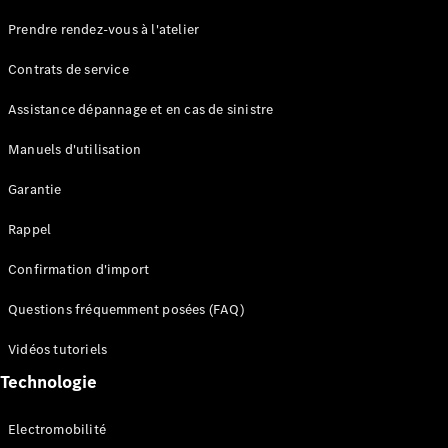
Maybach
Prendre rendez-vous à l'atelier
Partenaire
Classic
Contrats de service
Technologie
et
Assistance dépannage et en cas de sinistre
innovations
Manuels d'utilisation
Garantie
Rappel
Confirmation d'import
Questions fréquemment posées (FAQ)
Vue
d'ensemble
Vidéos tutoriels
Systèmes
Technologie
de sécurité
avancés
Electromobilité
Technologies