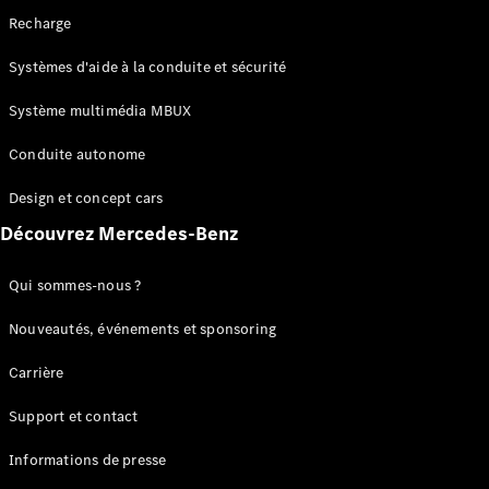
de chaîne
Recharge
cinématique
Système
Systèmes d'aide à la conduite et sécurité
multimédia
MBUX
Système multimédia MBUX
Over-the-
Air-Updates
Conduite autonome
Aides à la
conduite
Design et concept cars
Design et
Découvrez Mercedes-Benz
concept
cars
Electromobilité
Qui sommes-nous ?
Durabilité
Nouveautés, événements et sponsoring
Mercedes-
Carrière
Benz
Suisse
Support et contact
Informations de presse