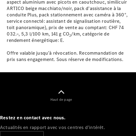
aspect aluminium avec picots en caoutchouc, similicuir
Tous les
ARTICO beige macchiato/noir, pack d’assistance à la
services
conduite Plus, pack stationnement avec caméra à 360°,
Solutions
service connecté: assistant de signalisation routière,
de recharge
toit panoramique), prix de vente au comptant: CHF 74
032.–, 5,3 l/100 km, 141 g CO
/km, catégorie de
2
rendement énergétique:
E.
Prendre un
rendez-
Offre valable jusqu’à révocation. Recommandation de
vous en
prix sans engagement. Sous réserve de modifications.
ligne
Service et
réparation
Assistance
dépannage
et sinistres
Haut de page
Assurance
Mercedes-
Restez en contact avec nous.
Benz Rent
Actualités en rapport avec vos centres d’intérêt.