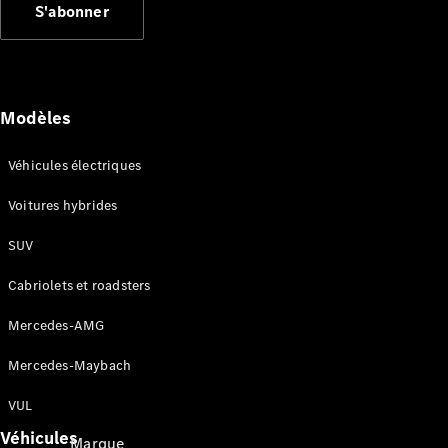
S'abonner
Applications
Mercedes-
Benz
Coupure du
réseau 2G
Modèles
et 3G
Notices
d’utilisation
Véhicules électriques
Voitures hybrides
Assistance
et contact
SUV
Cabriolets et roadsters
Mercedes-AMG
Mercedes-Maybach
VUL
Véhicules
Marque