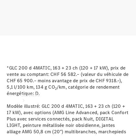
Roues et
pneus
Accessoires
techniques
Collection
*GLC 200 d 4MATIC, 163 + 23 ch (120 + 17 kW), prix de
vente au comptant: CHF 56 582.– (valeur du véhicule de
CHF 65 900.– moins avantage de prix de CHF 9318.–),
5,1 l/100 km, 134 g CO
/km, catégorie de rendement
2
énergétique:
D.
Services
Modèle illustré: GLC 200 d 4MATIC, 163 + 23 ch (120 +
17 kW), avec options (AMG Line Advanced, pack Confort
Plus avec services connectés, pack Nuit, DIGITAL
LIGHT, peinture métallisée noir obsidienne, jantes
alliage AMG 50,8 cm (20") multibranches, marchepieds