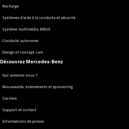
de chaîne
Recharge
cinématique
Système
Systèmes d'aide à la conduite et sécurité
multimédia
MBUX
Système multimédia MBUX
Over-the-
Air-Updates
Conduite autonome
Aides à la
conduite
Design et concept cars
Design et
Découvrez Mercedes-Benz
concept
cars
Electromobilité
Qui sommes-nous ?
Durabilité
Nouveautés, événements et sponsoring
Mercedes-
Carrière
Benz
Suisse
Support et contact
Informations de presse