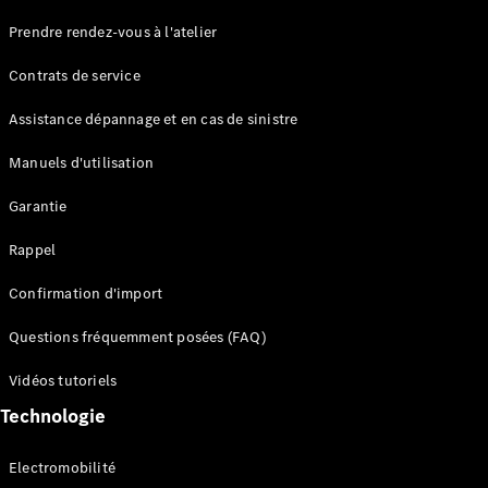
Maybach
Prendre rendez-vous à l'atelier
Partenaire
Classic
Contrats de service
Technologie
et
Assistance dépannage et en cas de sinistre
innovations
Manuels d'utilisation
Garantie
Rappel
Confirmation d'import
Questions fréquemment posées (FAQ)
Vue
d'ensemble
Vidéos tutoriels
Systèmes
Technologie
de sécurité
avancés
Electromobilité
Technologies