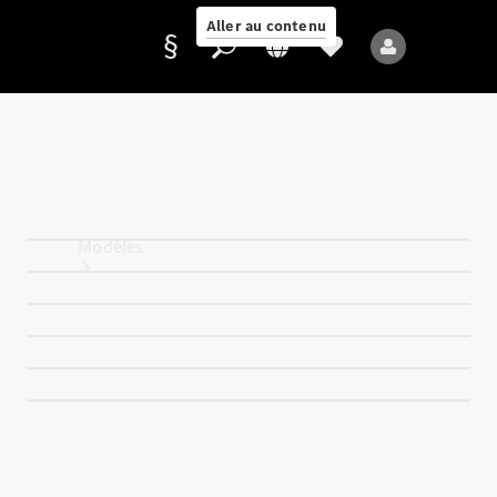
Aller au contenu
Fournisseur /
Protection des
données
Modèles
Tous les modèles
Nouveaux modèles