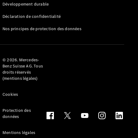
Développement durable
Déclaration de confidentialité
Nos principes de protection des données
Sur
Mercedes-
Benz Suisse
© 2026. Mercedes-
Recherche
Benz Suisse AG. Tous
d’un
droits réservés
partenaire
(mentions légales)
Ambassadeurs
Driving
Events
Cookies
She’s
Mercedes
Protection des
Gastronomie
données
Zurich Film
Festival
MercedesTrophy
Mentions légales