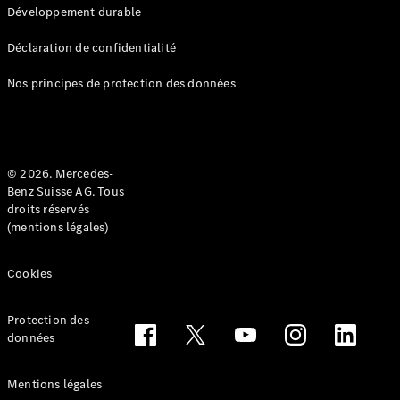
Développement durable
Déclaration de confidentialité
Nos principes de protection des données
Sur
Mercedes-
Benz Suisse
© 2026. Mercedes-
Recherche
Benz Suisse AG. Tous
d’un
droits réservés
partenaire
(mentions légales)
Ambassadeurs
Driving
Events
Cookies
She’s
Mercedes
Protection des
Gastronomie
données
Zurich Film
Festival
MercedesTrophy
Mentions légales