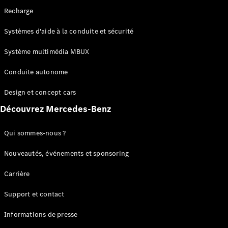
de chaîne
Recharge
cinématique
Système
Systèmes d'aide à la conduite et sécurité
multimédia
MBUX
Système multimédia MBUX
Over-the-
Air-Updates
Conduite autonome
Aides à la
conduite
Design et concept cars
Design et
Découvrez Mercedes-Benz
concept
cars
Electromobilité
Qui sommes-nous ?
Durabilité
Nouveautés, événements et sponsoring
Mercedes-
Carrière
Benz
Suisse
Support et contact
Informations de presse