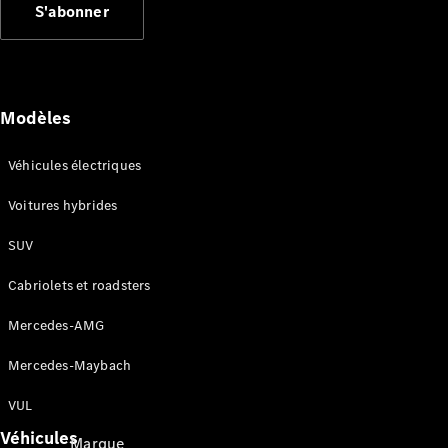
S'abonner
Applications
Mercedes-
Benz
Coupure du
réseau 2G
Modèles
et 3G
Notices
d’utilisation
Véhicules électriques
Voitures hybrides
Assistance
et contact
SUV
Cabriolets et roadsters
Mercedes-AMG
Mercedes-Maybach
VUL
Véhicules
Marque