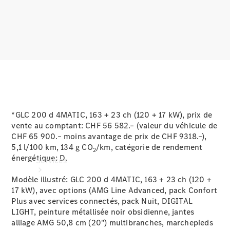
Roues et
pneus
Accessoires
techniques
Collection
*GLC 200 d 4MATIC, 163 + 23 ch (120 + 17 kW), prix de
vente au comptant: CHF 56 582.– (valeur du véhicule de
CHF 65 900.– moins avantage de prix de CHF 9318.–),
5,1 l/100 km, 134 g CO
/km, catégorie de rendement
2
énergétique:
D.
Services
Modèle illustré: GLC 200 d 4MATIC, 163 + 23 ch (120 +
17 kW), avec options (AMG Line Advanced, pack Confort
Plus avec services connectés, pack Nuit, DIGITAL
LIGHT, peinture métallisée noir obsidienne, jantes
alliage AMG 50,8 cm (20") multibranches, marchepieds