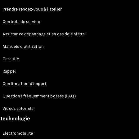
Maybach
Prendre rendez-vous à l'atelier
Partenaire
Classic
Contrats de service
Technologie
et
Assistance dépannage et en cas de sinistre
innovations
Manuels d'utilisation
Garantie
Rappel
Confirmation d'import
Questions fréquemment posées (FAQ)
Vue
d'ensemble
Vidéos tutoriels
Systèmes
Technologie
de sécurité
avancés
Electromobilité
Technologies