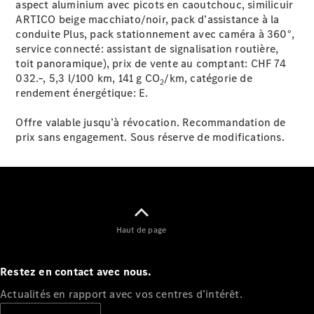
aspect aluminium avec picots en caoutchouc, similicuir
Tous les
ARTICO beige macchiato/noir, pack d’assistance à la
services
conduite Plus, pack stationnement avec caméra à 360°,
Solutions
service connecté: assistant de signalisation routière,
de recharge
toit panoramique), prix de vente au comptant: CHF 74
032.–, 5,3 l/100 km, 141 g CO
/km, catégorie de
2
rendement énergétique:
E.
Prendre un
rendez-
Offre valable jusqu’à révocation. Recommandation de
vous en
prix sans engagement. Sous réserve de modifications.
ligne
Service et
réparation
Assistance
dépannage
et sinistres
Haut de page
Assurance
Mercedes-
Restez en contact avec nous.
Benz Rent
Actualités en rapport avec vos centres d’intérêt.