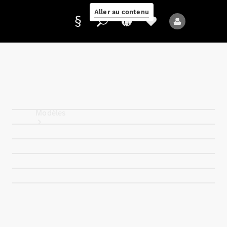
Aller au contenu
Fournisseur /
Protection des
données
Modèles
Tous les modèles
Nouveaux modèles