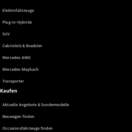
Plug-in-Hybrid Modelle
Elektrofahrzeuge
Limousinen
Plug-in-Hybride
SUV
Cabriolets & Roadster
Mercedes-AMG
Alle
Limousinen
Mercedes-Maybach
CLA
Elektrisch
CLA
Transporter
C-Klasse
Kaufen
Limousine
C-Klasse
Elektrisch
Aktuelle Angebote & Sondermodelle
Limousine
EQE
Elektrisch
Neuwagen finden
Limousine
EQS
Elektrisch
Occasionsfahrzeuge finden
Limousine