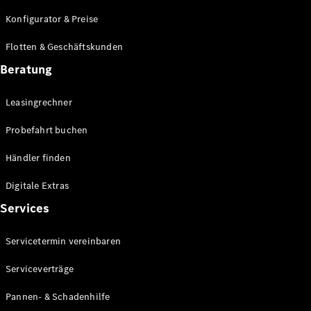
E-Klasse
Konfigurator & Preise
Limousine
S-Klasse
Flotten & Geschäftskunden
S-Klasse
Lang
Beratung
Mercedes-
Maybach S-
Leasingrechner
Klasse
Probefahrt buchen
Konfigurator
Händler finden
Mercedes-
Benz Store
Digitale Extras
Probefahrt
Services
buchen
SUV & Geländewagen
Servicetermin vereinbaren
Serviceverträge
Pannen- & Schadenhilfe