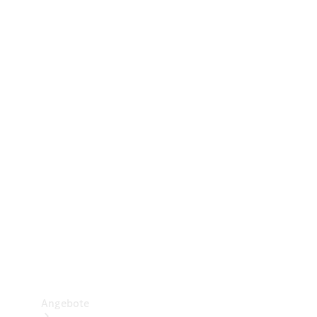
Gewerbliche Vans
Konfigurator
Mercedes-Benz Store
Probefahrt buchen
Angebote