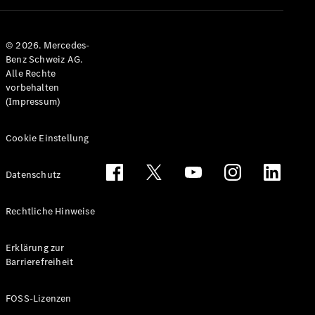
Alle T-
Modelle
© 2026. Mercedes-
CLA
Benz Schweiz AG.
Shooting
Elektrisch
Alle Rechte
Brake
vorbehalten
CLA
(Impressum)
Shooting
Brake
C-Klasse T-
Cookie Einstellung
Modell
C-Klasse
Datenschutz
All-Terrain
E-Klasse T-
Modell
Rechtliche Hinweise
E-Klasse
All-Terrain
Erklärung zur
Barrierefreiheit
Konfigurator
Mercedes-
FOSS-Lizenzen
Benz Store