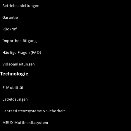
Betriebsanleitungen
Alle SUVs
Garantie
EQE
Elektrisch
SUV
Rückruf
EQS
Elektrisch
SUV
Importbestätigung
Mercedes-
Maybach
Elektrisch
Häufige Fragen (FAQ)
EQS SUV
GLA
Videoanleitungen
GLA
Neu
Technologie
GLA
Neu
Elektrisch
GLB
Elektrisch
E-Mobilität
GLB
GLC
Elektrisch
Ladelösungen
GLC
GLC Coupé
Fahrassistenzsysteme & Sicherheit
GLE
GLE Coupé
MBUX Multimediasystem
GLS
Mercedes-