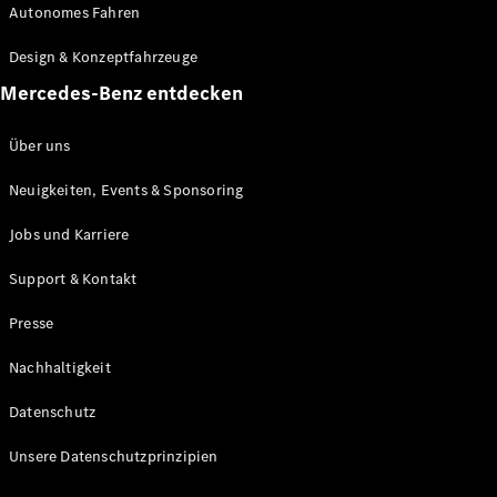
Autonomes Fahren
Maybach
Neu
GLS
Design & Konzeptfahrzeuge
G-
Elektrisch
Mercedes-Benz entdecken
Klasse
G-Klasse
Über uns
Konfigurator
Neuigkeiten, Events & Sponsoring
Mercedes-
Benz Store
Jobs und Karriere
Probefahrt
buchen
Support & Kontakt
T-Modelle / Kombis
Presse
Nachhaltigkeit
Datenschutz
Unsere Datenschutzprinzipien