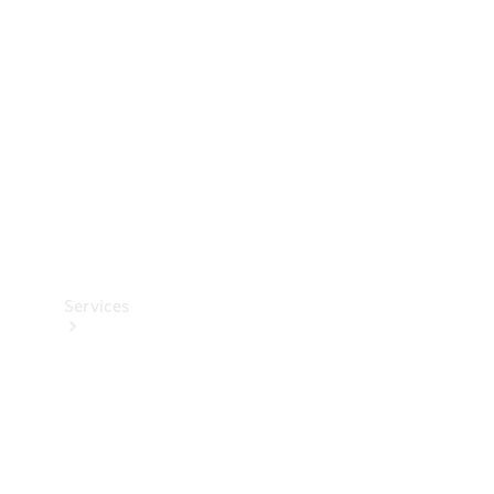
Reifen
Technisches
Zubehör
Collection
Services
Alle