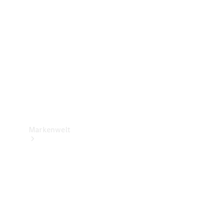
Support &
Kontakt
Markenwelt
Unsere
Marken