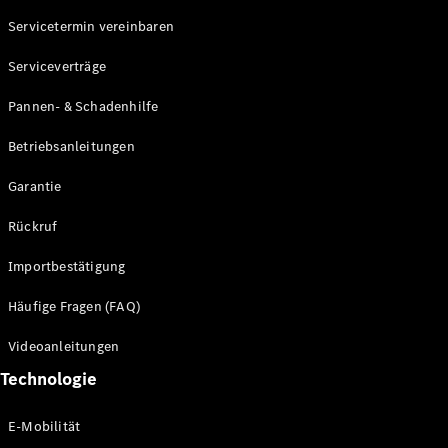
Servicetermin vereinbaren
Alle SUVs
Serviceverträge
EQE
Elektrisch
SUV
Pannen- & Schadenhilfe
EQS
Elektrisch
SUV
Betriebsanleitungen
Mercedes-
Maybach
Elektrisch
Garantie
EQS SUV
GLA
Rückruf
GLA
Neu
GLA
Neu
Elektrisch
Importbestätigung
GLB
Elektrisch
GLB
Häufige Fragen (FAQ)
GLC
Elektrisch
GLC
Videoanleitungen
GLC Coupé
Technologie
GLE
GLE Coupé
GLS
E-Mobilität
Mercedes-