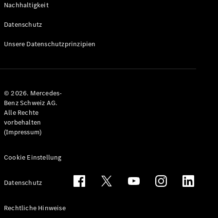
Nachhaltigkeit
Alle T-
Modelle
Datenschutz
CLA
Shooting
Elektrisch
Unsere Datenschutzprinzipien
Brake
CLA
Shooting
Brake
© 2026. Mercedes-
C-Klasse T-
Benz Schweiz AG.
Modell
Alle Rechte
C-Klasse
vorbehalten
All-Terrain
(Impressum)
E-Klasse T-
Modell
E-Klasse
Cookie Einstellung
All-Terrain
Datenschutz
Konfigurator
Mercedes-
Rechtliche Hinweise
Benz Store