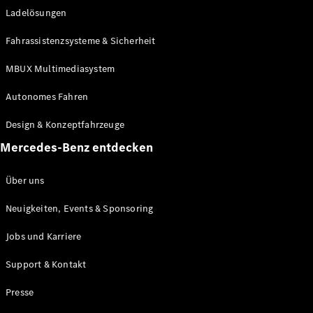
Ladelösungen
Maybach
Neu
GLS
Fahrassistenzsysteme & Sicherheit
G-
Elektrisch
Klasse
MBUX Multimediasystem
G-Klasse
Autonomes Fahren
Konfigurator
Design & Konzeptfahrzeuge
Mercedes-
Benz Store
Mercedes-Benz entdecken
Probefahrt
buchen
Über uns
T-Modelle / Kombis
Neuigkeiten, Events & Sponsoring
Jobs und Karriere
Support & Kontakt
Presse