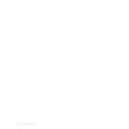
Gewerbliche Vans
Konfigurator
Mercedes-Benz Store
Probefahrt buchen
Angebote