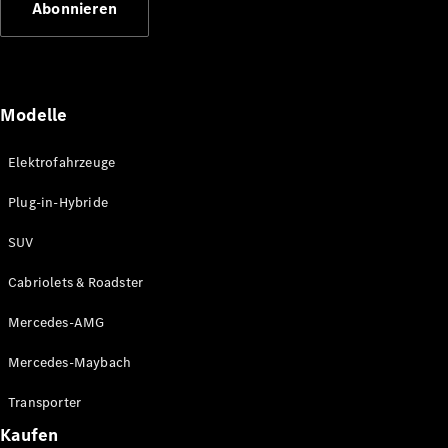
Abonnieren
Plug-in-Hybrid Modelle
Limousinen
Modelle
Elektrofahrzeuge
Plug-in-Hybride
Alle
Limousinen
SUV
CLA
Elektrisch
CLA
Cabriolets & Roadster
C-Klasse
Limousine
Mercedes-AMG
C-Klasse
Elektrisch
Limousine
Mercedes-Maybach
EQE
Elektrisch
Limousine
Transporter
EQS
Elektrisch
Kaufen
Limousine