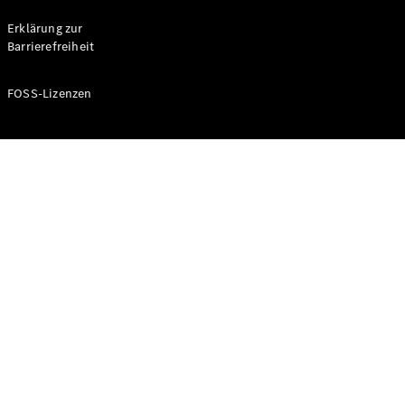
Probefahrt
buchen
Erklärung zur
Kompaktwagen
Barrierefreiheit
FOSS-Lizenzen
A-Klasse
Kompaktlimousine
Konfigurator
Mercedes-
Benz Store
Probefahrt
buchen
Coupés