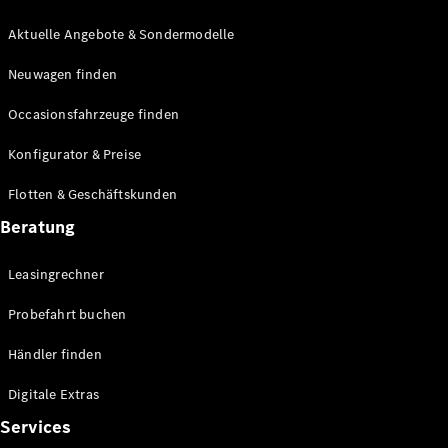
E-Klasse
Limousine
Aktuelle Angebote & Sondermodelle
S-Klasse
Neuwagen finden
S-Klasse
Lang
Occasionsfahrzeuge finden
Mercedes-
Maybach S-
Konfigurator & Preise
Klasse
Flotten & Geschäftskunden
Konfigurator
Beratung
Mercedes-
Benz Store
Leasingrechner
Probefahrt
buchen
Probefahrt buchen
SUV & Geländewagen
Händler finden
Digitale Extras
Services