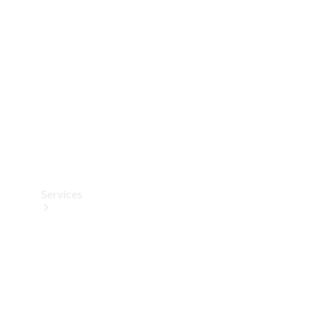
Reifen
Technisches
Zubehör
Collection
Services
Alle