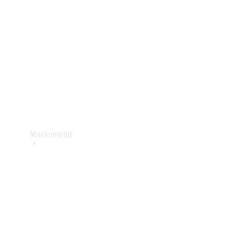
Support &
Kontakt
Markenwelt
Unsere
Marken