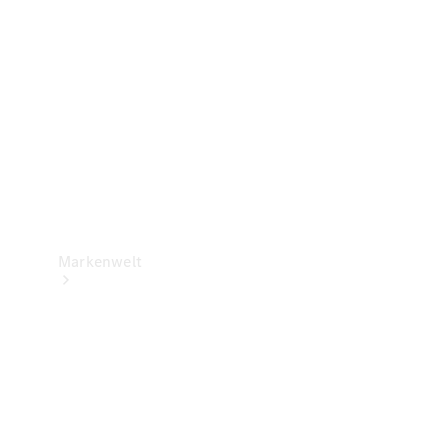
Support &
Kontakt
Markenwelt
Unsere
Marken