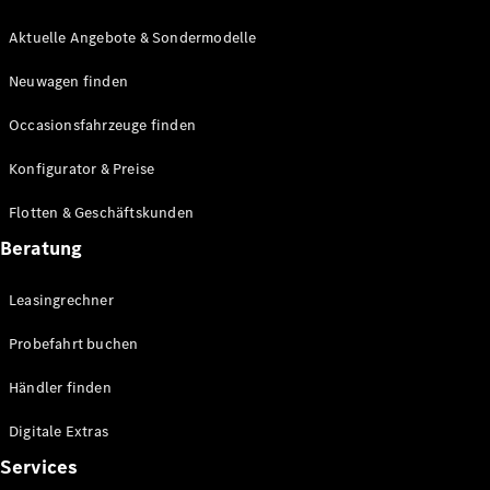
E-Klasse
Limousine
Aktuelle Angebote & Sondermodelle
S-Klasse
Neuwagen finden
S-Klasse
Lang
Occasionsfahrzeuge finden
Mercedes-
Maybach S-
Konfigurator & Preise
Klasse
Flotten & Geschäftskunden
Konfigurator
Beratung
Mercedes-
Benz Store
Leasingrechner
Probefahrt
buchen
Probefahrt buchen
SUV & Geländewagen
Händler finden
Digitale Extras
Services