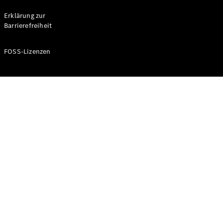
Probefahrt
buchen
Erklärung zur
Kompaktwagen
Barrierefreiheit
FOSS-Lizenzen
A-Klasse
Kompaktlimousine
Konfigurator
Mercedes-
Benz Store
Probefahrt
buchen
Coupés