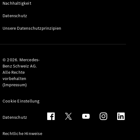
Nachhaltigkeit
Alle T-
Modelle
Datenschutz
CLA
Shooting
Elektrisch
Unsere Datenschutzprinzipien
Brake
CLA
Shooting
Brake
© 2026. Mercedes-
C-Klasse T-
Benz Schweiz AG.
Modell
Alle Rechte
C-Klasse
vorbehalten
All-Terrain
(Impressum)
E-Klasse T-
Modell
E-Klasse
Cookie Einstellung
All-Terrain
Datenschutz
Konfigurator
Mercedes-
Rechtliche Hinweise
Benz Store