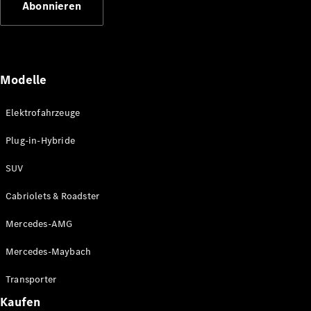
Abonnieren
Plug-in-Hybrid Modelle
Limousinen
Modelle
Elektrofahrzeuge
Plug-in-Hybride
Alle
Limousinen
SUV
CLA
Elektrisch
CLA
Cabriolets & Roadster
C-Klasse
Limousine
Mercedes-AMG
C-Klasse
Elektrisch
Limousine
Mercedes-Maybach
EQE
Elektrisch
Limousine
Transporter
EQS
Elektrisch
Kaufen
Limousine