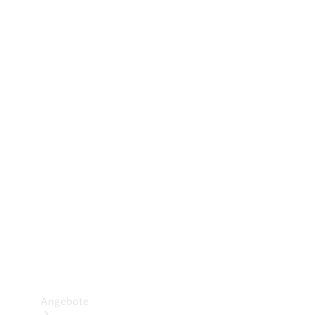
Gewerbliche Vans
Konfigurator
Mercedes-Benz Store
Probefahrt buchen
Angebote