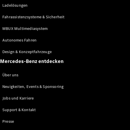
Ladelösungen
Maybach
Neu
GLS
Fahrassistenzsysteme & Sicherheit
G-
Elektrisch
Klasse
MBUX Multimediasystem
G-Klasse
Autonomes Fahren
Konfigurator
Design & Konzeptfahrzeuge
Mercedes-
Benz Store
Mercedes-Benz entdecken
Probefahrt
buchen
Über uns
T-Modelle / Kombis
Neuigkeiten, Events & Sponsoring
Jobs und Karriere
Support & Kontakt
Presse