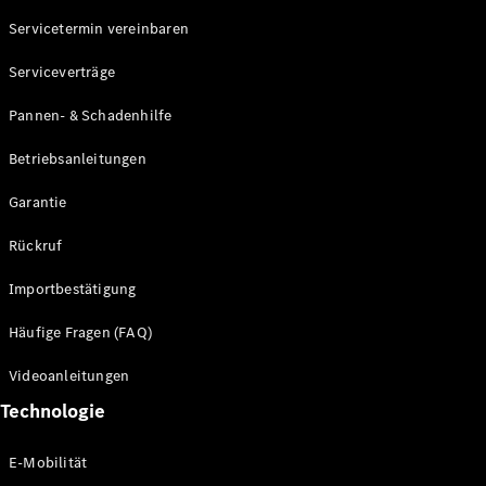
Servicetermin vereinbaren
Alle SUVs
Serviceverträge
EQE
Elektrisch
SUV
Pannen- & Schadenhilfe
EQS
Elektrisch
SUV
Betriebsanleitungen
Mercedes-
Maybach
Elektrisch
Garantie
EQS SUV
GLA
Rückruf
GLA
Neu
GLA
Neu
Elektrisch
Importbestätigung
GLB
Elektrisch
GLB
Häufige Fragen (FAQ)
GLC
Elektrisch
GLC
Videoanleitungen
GLC Coupé
Technologie
GLE
GLE Coupé
GLS
E-Mobilität
Mercedes-