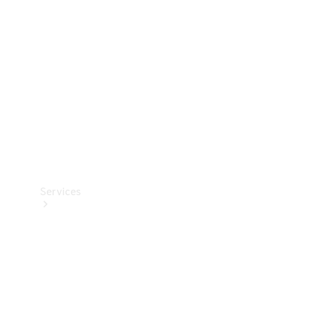
Reifen
Technisches
Zubehör
Collection
Services
Alle