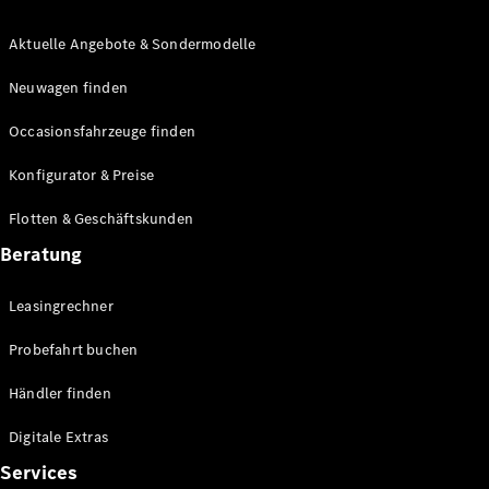
Aktuelle Angebote & Sondermodelle
Neuwagen finden
Occasionsfahrzeuge finden
Übersicht
Konfigurator & Preise
Fortschrittliche
Sicherheitssysteme
Flotten & Geschäftskunden
Technologien
für den
Beratung
Antriebsstrang
MBUX
Leasingrechner
Multimedia
Over-the-
Probefahrt buchen
Air-Updates
Fahrhilfen
Händler finden
Design &
Konzeptfahrzeuge
Digitale Extras
Elektromobilität
Services
Nachhaltigkeit