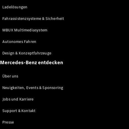
She's
Ladelösungen
Mercedes
Kulinarik
Fahrassistenzsysteme & Sicherheit
Zurich Film
Festival
MBUX Multimediasystem
MercedesTrophy
(Golf)
Autonomes Fahren
Online-
Magazin
Design & Konzeptfahrzeuge
Podcast
Mercedes-Benz entdecken
Exploring
Luxury
Über uns
Neuigkeiten, Events & Sponsoring
Jobs und Karriere
Support & Kontakt
Presse