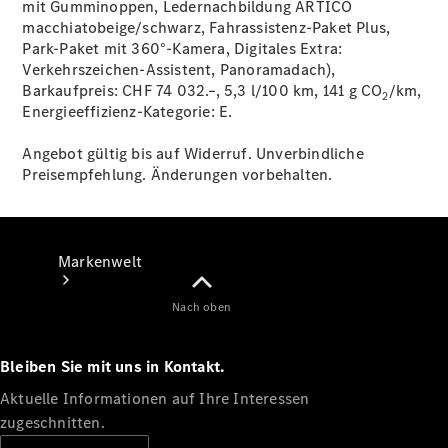
mit Gumminoppen, Ledernachbildung ARTICO
macchiatobeige/schwarz, Fahrassistenz-Paket Plus,
Support &
Park-Paket mit 360°-Kamera, Digitales Extra:
Kontakt
Verkehrszeichen-Assistent, Panoramadach),
Barkaufpreis: CHF 74 032.–, 5,3 l/100 km, 141 g CO
/km,
2
Energieeffizienz-Kategorie:
E.
Angebot gültig bis auf Widerruf. Unverbindliche
Preisempfehlung. Änderungen vorbehalten.
Markenwelt
Nach oben
Bleiben Sie mit uns in Kontakt.
Aktuelle Informationen auf Ihre Interessen
zugeschnitten.
Unsere
Marken