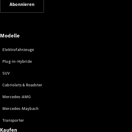
Abonnieren
Modelle
Elektrofahrzeuge
Mercedes-
Benz
Plug-in-Hybride
Mercedes-
AMG
SUV
Mercedes-
Maybach
Cabriolets & Roadster
Classic
Partner
Mercedes-AMG
Technologie
&
Mercedes-Maybach
Innovationen
Transporter
Kaufen