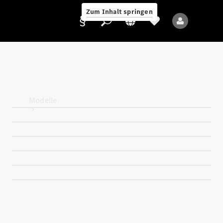
Zum Inhalt springen
Anbieter/Datenschutz
Modelle
Alle Modelle
Neue Modelle
Elektromodelle