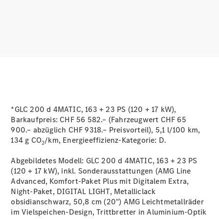
Services
Ladelösungen
Servicetermin
buchen
Service &
Reparatur
Pannen- &
Schadenhilfe
*GLC 200 d 4MATIC, 163 + 23 PS (120 + 17 kW),
Barkaufpreis: CHF 56 582.– (Fahrzeugwert CHF 65
Versicherung
900.– abzüglich CHF 9318.– Preisvorteil), 5,1 l/100 km,
Mercedes-
134 g CO
/km, Energieeffizienz-Kategorie:
D.
Benz Rent
2
Abgebildetes Modell: GLC 200 d 4MATIC, 163 + 23 PS
Mercedes-
(120 + 17 kW), inkl. Sonderausstattungen (AMG Line
Benz Apps
Advanced, Komfort-Paket Plus mit Digitalem Extra,
2G und 3G
Night-Paket, DIGITAL LIGHT, Metalliclack
Netzabschaltung
obsidianschwarz, 50,8 cm (20") AMG Leichtmetallräder
Betriebsanleitungen
im Vielspeichen-Design, Trittbretter in Aluminium-Optik