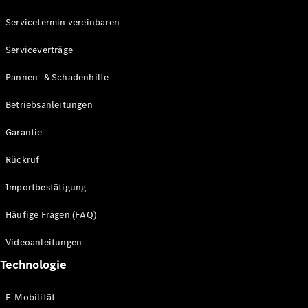
Servicetermin vereinbaren
Mercedes-
Benz
Serviceverträge
Schweiz
Pannen- & Schadenhilfe
Betriebsanleitungen
Garantie
Rückruf
Importbestätigung
Über
Häufige Fragen (FAQ)
Mercedes-
Benz
Videoanleitungen
Schweiz
Händlersuche
Technologie
Ambassadoren
Driving
E-Mobilität
Events