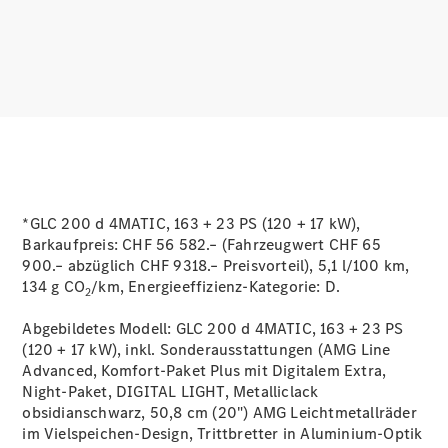
Services
Ladelösungen
Servicetermin
buchen
Service &
Reparatur
Pannen- &
Schadenhilfe
*GLC 200 d 4MATIC, 163 + 23 PS (120 + 17 kW),
Barkaufpreis: CHF 56 582.– (Fahrzeugwert CHF 65
Versicherung
900.– abzüglich CHF 9318.– Preisvorteil), 5,1 l/100 km,
Mercedes-
134 g CO
/km, Energieeffizienz-Kategorie:
D.
Benz Rent
2
Abgebildetes Modell: GLC 200 d 4MATIC, 163 + 23 PS
Mercedes-
(120 + 17 kW), inkl. Sonderausstattungen (AMG Line
Benz Apps
Advanced, Komfort-Paket Plus mit Digitalem Extra,
2G und 3G
Night-Paket, DIGITAL LIGHT, Metalliclack
Netzabschaltung
obsidianschwarz, 50,8 cm (20") AMG Leichtmetallräder
Betriebsanleitungen
im Vielspeichen-Design, Trittbretter in Aluminium-Optik