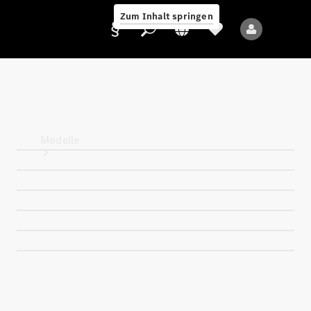
Zum Inhalt springen
Anbieter/Datenschutz
Modelle
Alle Modelle
Neue Modelle
Elektromodelle