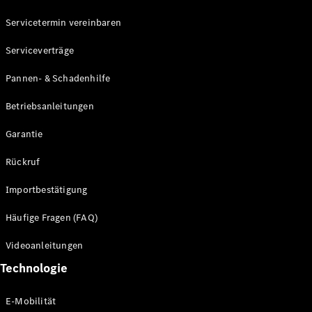
Servicetermin vereinbaren
Mercedes-
Benz
Serviceverträge
Schweiz
Pannen- & Schadenhilfe
Betriebsanleitungen
Garantie
Rückruf
Importbestätigung
Über
Häufige Fragen (FAQ)
Mercedes-
Benz
Videoanleitungen
Schweiz
Händlersuche
Technologie
Ambassadoren
Driving
E-Mobilität
Events