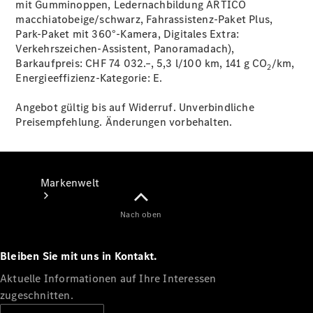
mit Gumminoppen, Ledernachbildung ARTICO
macchiatobeige/schwarz, Fahrassistenz-Paket Plus,
Support &
Park-Paket mit 360°-Kamera, Digitales Extra:
Kontakt
Verkehrszeichen-Assistent, Panoramadach),
Barkaufpreis: CHF 74 032.–, 5,3 l/100 km, 141 g CO
/km,
2
Energieeffizienz-Kategorie:
E.
Angebot gültig bis auf Widerruf. Unverbindliche
Preisempfehlung. Änderungen vorbehalten.
Markenwelt
Nach oben
Bleiben Sie mit uns in Kontakt.
Aktuelle Informationen auf Ihre Interessen
zugeschnitten.
Unsere
Marken