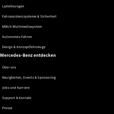
She's
Ladelösungen
Mercedes
Kulinarik
Fahrassistenzsysteme & Sicherheit
Zurich Film
Festival
MBUX Multimediasystem
MercedesTrophy
(Golf)
Autonomes Fahren
Online-
Magazin
Design & Konzeptfahrzeuge
Podcast
Mercedes-Benz entdecken
Exploring
Luxury
Über uns
Neuigkeiten, Events & Sponsoring
Jobs und Karriere
Support & Kontakt
Presse