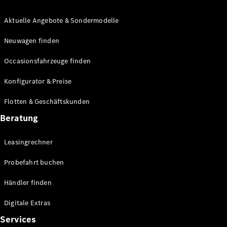
Aktuelle Angebote & Sondermodelle
Neuwagen finden
Occasionsfahrzeuge finden
Übersicht
Konfigurator & Preise
Fortschrittliche
Sicherheitssysteme
Flotten & Geschäftskunden
Technologien
für den
Beratung
Antriebsstrang
MBUX
Leasingrechner
Multimedia
Over-the-
Probefahrt buchen
Air-Updates
Fahrhilfen
Händler finden
Design &
Konzeptfahrzeuge
Digitale Extras
Elektromobilität
Services
Nachhaltigkeit