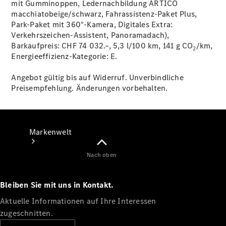
mit Gumminoppen, Ledernachbildung ARTICO
macchiatobeige/schwarz, Fahrassistenz-Paket Plus,
Support &
Park-Paket mit 360°-Kamera, Digitales Extra:
Kontakt
Verkehrszeichen-Assistent, Panoramadach),
Barkaufpreis: CHF 74 032.–, 5,3 l/100 km, 141 g CO
/km,
2
Energieeffizienz-Kategorie:
E.
Angebot gültig bis auf Widerruf. Unverbindliche
Preisempfehlung. Änderungen vorbehalten.
Markenwelt
Nach oben
Bleiben Sie mit uns in Kontakt.
Aktuelle Informationen auf Ihre Interessen
zugeschnitten.
Unsere
Marken