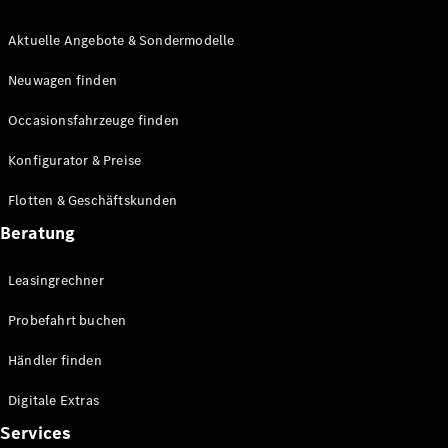
Aktuelle Angebote & Sondermodelle
Neuwagen finden
Occasionsfahrzeuge finden
Übersicht
Konfigurator & Preise
Fortschrittliche
Sicherheitssysteme
Flotten & Geschäftskunden
Technologien
für den
Beratung
Antriebsstrang
MBUX
Leasingrechner
Multimedia
Over-the-
Probefahrt buchen
Air-Updates
Fahrhilfen
Händler finden
Design &
Konzeptfahrzeuge
Digitale Extras
Elektromobilität
Services
Nachhaltigkeit