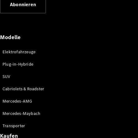
Abonnieren
Modelle
Elektrofahrzeuge
Mercedes-
Benz
Plug-in-Hybride
Mercedes-
AMG
SUV
Mercedes-
Maybach
Cabriolets & Roadster
Classic
Partner
Mercedes-AMG
Technologie
&
Mercedes-Maybach
Innovationen
Transporter
Kaufen