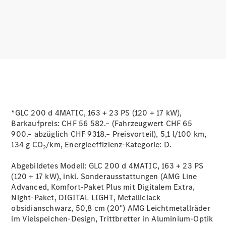
Services
Ladelösungen
Servicetermin
buchen
Service &
Reparatur
Pannen- &
Schadenhilfe
*GLC 200 d 4MATIC, 163 + 23 PS (120 + 17 kW),
Barkaufpreis: CHF 56 582.– (Fahrzeugwert CHF 65
Versicherung
900.– abzüglich CHF 9318.– Preisvorteil), 5,1 l/100 km,
Mercedes-
134 g CO
/km, Energieeffizienz-Kategorie:
D.
Benz Rent
2
Abgebildetes Modell: GLC 200 d 4MATIC, 163 + 23 PS
Mercedes-
(120 + 17 kW), inkl. Sonderausstattungen (AMG Line
Benz Apps
Advanced, Komfort-Paket Plus mit Digitalem Extra,
2G und 3G
Night-Paket, DIGITAL LIGHT, Metalliclack
Netzabschaltung
obsidianschwarz, 50,8 cm (20") AMG Leichtmetallräder
Betriebsanleitungen
im Vielspeichen-Design, Trittbretter in Aluminium-Optik