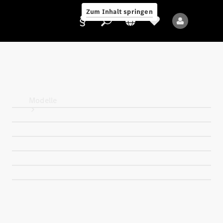
Zum Inhalt springen
Anbieter/Datenschutz
Modelle
Alle Modelle
Neue Modelle
Elektromodelle