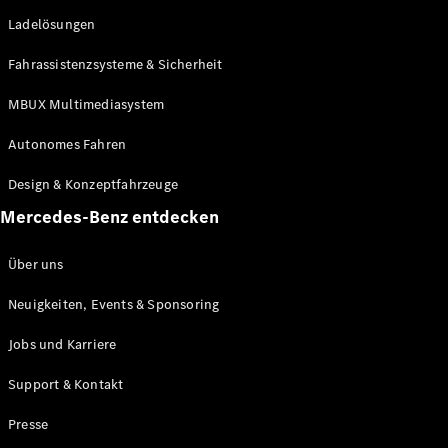
She's
Ladelösungen
Mercedes
Kulinarik
Fahrassistenzsysteme & Sicherheit
Zurich Film
Festival
MBUX Multimediasystem
MercedesTrophy
(Golf)
Autonomes Fahren
Online-
Magazin
Design & Konzeptfahrzeuge
Podcast
Mercedes-Benz entdecken
Exploring
Luxury
Über uns
Neuigkeiten, Events & Sponsoring
Jobs und Karriere
Support & Kontakt
Presse