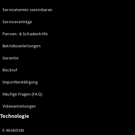
Servicetermin vereinbaren
Mercedes-
Benz
Serviceverträge
Schweiz
Pannen- & Schadenhilfe
Betriebsanleitungen
Garantie
Rückruf
Importbestätigung
Über
Häufige Fragen (FAQ)
Mercedes-
Benz
Videoanleitungen
Schweiz
Händlersuche
Technologie
Ambassadoren
Driving
E-Mobilität
Events