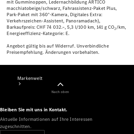
mit Gumminoppen, Ledernachbildung ARTICO
macchiatobeige/schwarz, Fahrassistenz-Paket Plus,
Support &
Park-Paket mit 360°-Kamera, Digitales Extra:
Kontakt
Verkehrszeichen-Assistent, Panoramadach),
Barkaufpreis: CHF 74 032.–, 5,3 l/100 km, 141 g CO
/km,
2
Energieeffizienz-Kategorie:
E.
Angebot gültig bis auf Widerruf. Unverbindliche
Preisempfehlung. Änderungen vorbehalten.
Markenwelt
Nach oben
Bleiben Sie mit uns in Kontakt.
Aktuelle Informationen auf Ihre Interessen
zugeschnitten.
Unsere
Marken