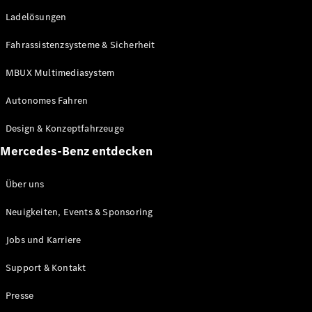
She's
Ladelösungen
Mercedes
Kulinarik
Fahrassistenzsysteme & Sicherheit
Zurich Film
Festival
MBUX Multimediasystem
MercedesTrophy
(Golf)
Autonomes Fahren
Online-
Magazin
Design & Konzeptfahrzeuge
Podcast
Mercedes-Benz entdecken
Exploring
Luxury
Über uns
Neuigkeiten, Events & Sponsoring
Jobs und Karriere
Support & Kontakt
Presse