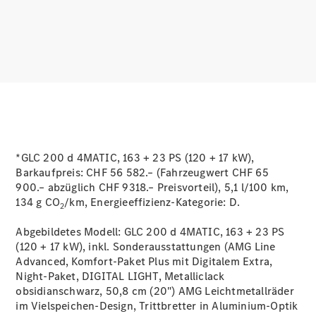
Services
Ladelösungen
Servicetermin
buchen
Service &
Reparatur
Pannen- &
Schadenhilfe
*GLC 200 d 4MATIC, 163 + 23 PS (120 + 17 kW),
Barkaufpreis: CHF 56 582.– (Fahrzeugwert CHF 65
Versicherung
900.– abzüglich CHF 9318.– Preisvorteil), 5,1 l/100 km,
Mercedes-
134 g CO
/km, Energieeffizienz-Kategorie:
D.
Benz Rent
2
Abgebildetes Modell: GLC 200 d 4MATIC, 163 + 23 PS
Mercedes-
(120 + 17 kW), inkl. Sonderausstattungen (AMG Line
Benz Apps
Advanced, Komfort-Paket Plus mit Digitalem Extra,
2G und 3G
Night-Paket, DIGITAL LIGHT, Metalliclack
Netzabschaltung
obsidianschwarz, 50,8 cm (20") AMG Leichtmetallräder
Betriebsanleitungen
im Vielspeichen-Design, Trittbretter in Aluminium-Optik