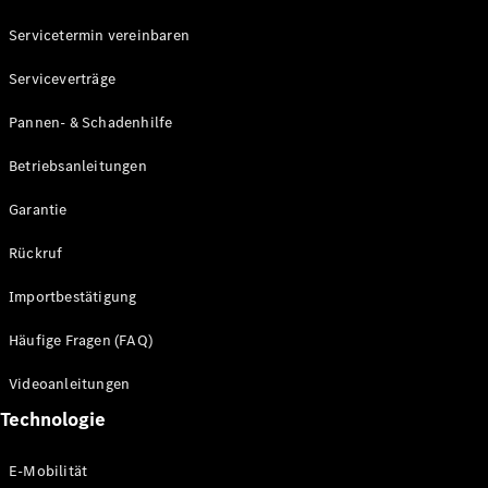
Servicetermin vereinbaren
Mercedes-
Benz
Serviceverträge
Schweiz
Pannen- & Schadenhilfe
Betriebsanleitungen
Garantie
Rückruf
Importbestätigung
Über
Häufige Fragen (FAQ)
Mercedes-
Benz
Videoanleitungen
Schweiz
Händlersuche
Technologie
Ambassadoren
Driving
E-Mobilität
Events