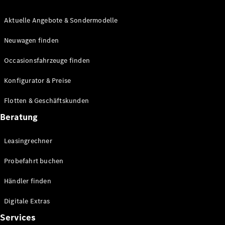
Aktuelle Angebote & Sondermodelle
Neuwagen finden
Occasionsfahrzeuge finden
Übersicht
Konfigurator & Preise
Fortschrittliche
Sicherheitssysteme
Flotten & Geschäftskunden
Technologien
für den
Beratung
Antriebsstrang
MBUX
Leasingrechner
Multimedia
Over-the-
Probefahrt buchen
Air-Updates
Fahrhilfen
Händler finden
Design &
Konzeptfahrzeuge
Digitale Extras
Elektromobilität
Services
Nachhaltigkeit