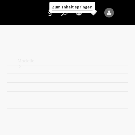
Zum Inhalt springen
Anbieter/Datenschutz
Modelle
Alle Modelle
Neue Modelle
Elektromodelle