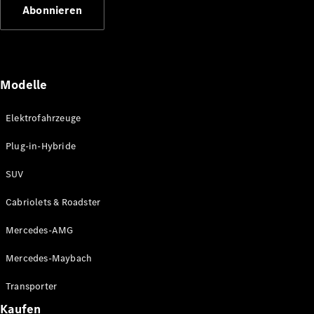
Abonnieren
Modelle
Elektrofahrzeuge
Mercedes-
Benz
Plug-in-Hybride
Mercedes-
AMG
SUV
Mercedes-
Maybach
Cabriolets & Roadster
Classic
Partner
Mercedes-AMG
Technologie
&
Mercedes-Maybach
Innovationen
Transporter
Kaufen