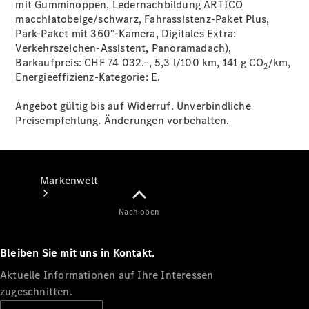
mit Gumminoppen, Ledernachbildung ARTICO
macchiatobeige/schwarz, Fahrassistenz-Paket Plus,
Support &
Park-Paket mit 360°-Kamera, Digitales Extra:
Kontakt
Verkehrszeichen-Assistent, Panoramadach),
Barkaufpreis: CHF 74 032.–, 5,3 l/100 km, 141 g CO
/km,
2
Energieeffizienz-Kategorie:
E.
Angebot gültig bis auf Widerruf. Unverbindliche
Preisempfehlung. Änderungen vorbehalten.
Markenwelt
Nach oben
Bleiben Sie mit uns in Kontakt.
Aktuelle Informationen auf Ihre Interessen
zugeschnitten.
Unsere
Marken