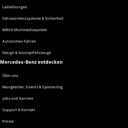
She's
Ladelösungen
Mercedes
Kulinarik
Fahrassistenzsysteme & Sicherheit
Zurich Film
Festival
MBUX Multimediasystem
MercedesTrophy
(Golf)
Autonomes Fahren
Online-
Magazin
Design & Konzeptfahrzeuge
Podcast
Mercedes-Benz entdecken
Exploring
Luxury
Über uns
Neuigkeiten, Events & Sponsoring
Jobs und Karriere
Support & Kontakt
Presse