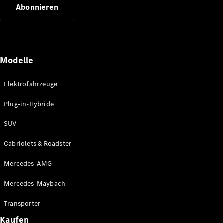
Abonnieren
Modelle
Elektrofahrzeuge
Mercedes-
Benz
Plug-in-Hybride
Mercedes-
AMG
SUV
Mercedes-
Maybach
Cabriolets & Roadster
Classic
Partner
Mercedes-AMG
Technologie
&
Mercedes-Maybach
Innovationen
Transporter
Kaufen