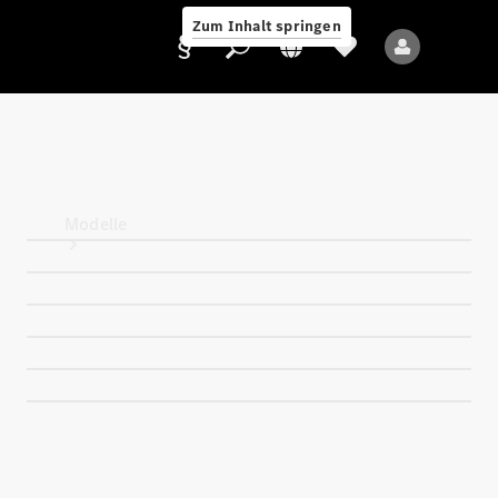
Zum Inhalt springen
Anbieter/Datenschutz
Modelle
Alle Modelle
Neue Modelle
Elektromodelle