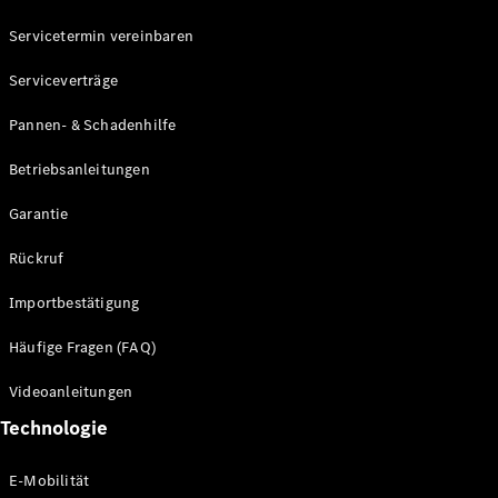
Servicetermin vereinbaren
Mercedes-
Benz
Serviceverträge
Schweiz
Pannen- & Schadenhilfe
Betriebsanleitungen
Garantie
Rückruf
Importbestätigung
Über
Häufige Fragen (FAQ)
Mercedes-
Benz
Videoanleitungen
Schweiz
Händlersuche
Technologie
Ambassadoren
Driving
E-Mobilität
Events