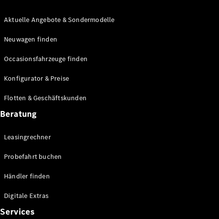
Aktuelle Angebote & Sondermodelle
Neuwagen finden
Occasionsfahrzeuge finden
Übersicht
Konfigurator & Preise
Fortschrittliche
Sicherheitssysteme
Flotten & Geschäftskunden
Technologien
für den
Beratung
Antriebsstrang
MBUX
Leasingrechner
Multimedia
Over-the-
Probefahrt buchen
Air-Updates
Fahrhilfen
Händler finden
Design &
Konzeptfahrzeuge
Digitale Extras
Elektromobilität
Services
Nachhaltigkeit