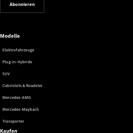
Abonnieren
Modelle
Elektrofahrzeuge
Mercedes-
Benz
Plug-in-Hybride
Mercedes-
AMG
SUV
Mercedes-
Maybach
Cabriolets & Roadster
Classic
Partner
Mercedes-AMG
Technologie
&
Mercedes-Maybach
Innovationen
Transporter
Kaufen