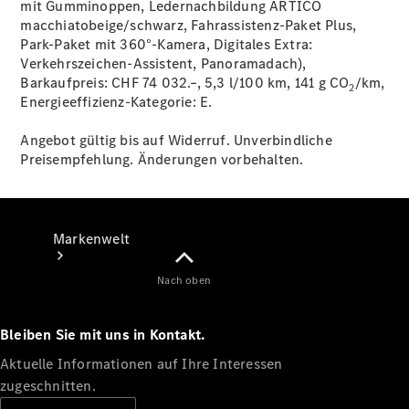
mit Gumminoppen, Ledernachbildung ARTICO
macchiatobeige/schwarz, Fahrassistenz-Paket Plus,
Support &
Park-Paket mit 360°-Kamera, Digitales Extra:
Kontakt
Verkehrszeichen-Assistent, Panoramadach),
Barkaufpreis: CHF 74 032.–, 5,3 l/100 km, 141 g CO
/km,
2
Energieeffizienz-Kategorie:
E.
Angebot gültig bis auf Widerruf. Unverbindliche
Preisempfehlung. Änderungen vorbehalten.
Markenwelt
Nach oben
Bleiben Sie mit uns in Kontakt.
Aktuelle Informationen auf Ihre Interessen
zugeschnitten.
Unsere
Marken