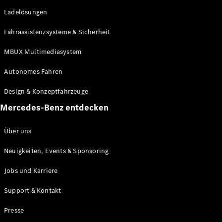
She's
Ladelösungen
Mercedes
Kulinarik
Fahrassistenzsysteme & Sicherheit
Zurich Film
Festival
MBUX Multimediasystem
MercedesTrophy
(Golf)
Autonomes Fahren
Online-
Magazin
Design & Konzeptfahrzeuge
Podcast
Mercedes-Benz entdecken
Exploring
Luxury
Über uns
Neuigkeiten, Events & Sponsoring
Jobs und Karriere
Support & Kontakt
Presse