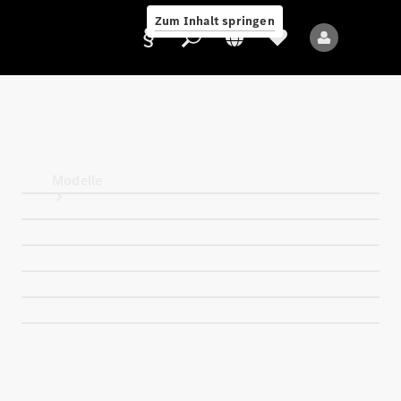
Zum Inhalt springen
Anbieter/Datenschutz
Modelle
Alle Modelle
Neue Modelle
Elektromodelle