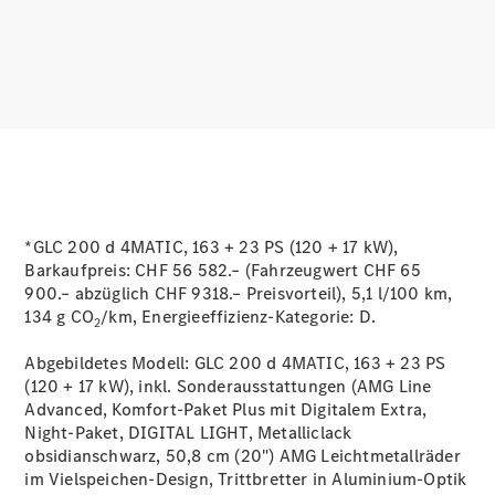
Services
Ladelösungen
Servicetermin
buchen
Service &
Reparatur
Pannen- &
Schadenhilfe
*GLC 200 d 4MATIC, 163 + 23 PS (120 + 17 kW),
Barkaufpreis: CHF 56 582.– (Fahrzeugwert CHF 65
Versicherung
900.– abzüglich CHF 9318.– Preisvorteil), 5,1 l/100 km,
Mercedes-
134 g CO
/km, Energieeffizienz-Kategorie:
D.
Benz Rent
2
Abgebildetes Modell: GLC 200 d 4MATIC, 163 + 23 PS
Mercedes-
(120 + 17 kW), inkl. Sonderausstattungen (AMG Line
Benz Apps
Advanced, Komfort-Paket Plus mit Digitalem Extra,
2G und 3G
Night-Paket, DIGITAL LIGHT, Metalliclack
Netzabschaltung
obsidianschwarz, 50,8 cm (20") AMG Leichtmetallräder
Betriebsanleitungen
im Vielspeichen-Design, Trittbretter in Aluminium-Optik