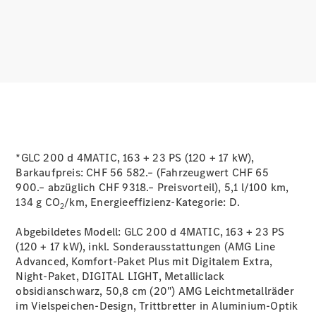
Services
Ladelösungen
Servicetermin
buchen
Service &
Reparatur
Pannen- &
Schadenhilfe
*GLC 200 d 4MATIC, 163 + 23 PS (120 + 17 kW),
Barkaufpreis: CHF 56 582.– (Fahrzeugwert CHF 65
Versicherung
900.– abzüglich CHF 9318.– Preisvorteil), 5,1 l/100 km,
Mercedes-
134 g CO
/km, Energieeffizienz-Kategorie:
D.
Benz Rent
2
Abgebildetes Modell: GLC 200 d 4MATIC, 163 + 23 PS
Mercedes-
(120 + 17 kW), inkl. Sonderausstattungen (AMG Line
Benz Apps
Advanced, Komfort-Paket Plus mit Digitalem Extra,
2G und 3G
Night-Paket, DIGITAL LIGHT, Metalliclack
Netzabschaltung
obsidianschwarz, 50,8 cm (20") AMG Leichtmetallräder
Betriebsanleitungen
im Vielspeichen-Design, Trittbretter in Aluminium-Optik