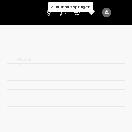
Zum Inhalt springen
Anbieter/Datenschutz
Modelle
Alle Modelle
Neue Modelle
Elektromodelle