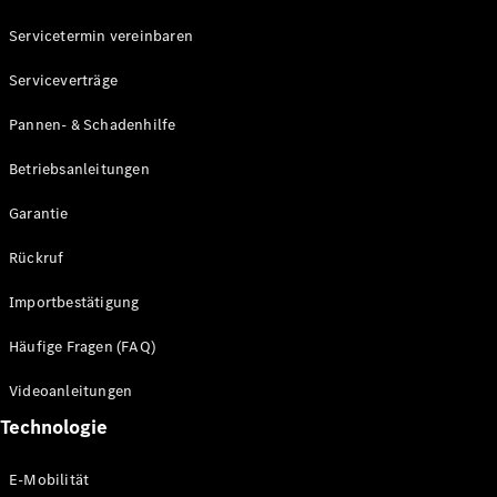
Servicetermin vereinbaren
Mercedes-
Benz
Serviceverträge
Schweiz
Pannen- & Schadenhilfe
Betriebsanleitungen
Garantie
Rückruf
Importbestätigung
Über
Häufige Fragen (FAQ)
Mercedes-
Benz
Videoanleitungen
Schweiz
Händlersuche
Technologie
Ambassadoren
Driving
E-Mobilität
Events