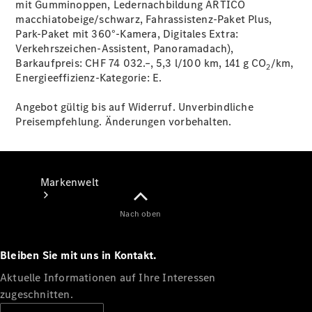
mit Gumminoppen, Ledernachbildung ARTICO
macchiatobeige/schwarz, Fahrassistenz-Paket Plus,
Support &
Park-Paket mit 360°-Kamera, Digitales Extra:
Kontakt
Verkehrszeichen-Assistent, Panoramadach),
Barkaufpreis: CHF 74 032.–, 5,3 l/100 km, 141 g CO
/km,
2
Energieeffizienz-Kategorie:
E.
Angebot gültig bis auf Widerruf. Unverbindliche
Preisempfehlung. Änderungen vorbehalten.
Markenwelt
Nach oben
Bleiben Sie mit uns in Kontakt.
Aktuelle Informationen auf Ihre Interessen
zugeschnitten.
Unsere
Marken