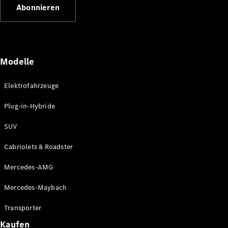
Abonnieren
Modelle
Elektrofahrzeuge
Mercedes-
Benz
Plug-in-Hybride
Mercedes-
AMG
SUV
Mercedes-
Maybach
Cabriolets & Roadster
Classic
Partner
Mercedes-AMG
Technologie
&
Mercedes-Maybach
Innovationen
Transporter
Kaufen