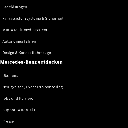
She's
Ladelösungen
Mercedes
Kulinarik
Fahrassistenzsysteme & Sicherheit
Zurich Film
Festival
MBUX Multimediasystem
MercedesTrophy
(Golf)
Autonomes Fahren
Online-
Magazin
Design & Konzeptfahrzeuge
Podcast
Mercedes-Benz entdecken
Exploring
Luxury
Über uns
Neuigkeiten, Events & Sponsoring
Jobs und Karriere
Support & Kontakt
Presse