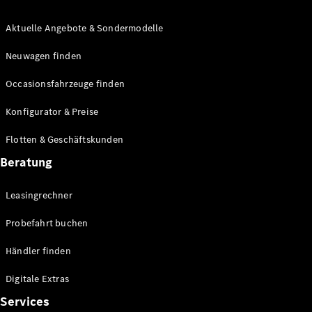
Aktuelle Angebote & Sondermodelle
Neuwagen finden
Occasionsfahrzeuge finden
Übersicht
Konfigurator & Preise
Fortschrittliche
Sicherheitssysteme
Flotten & Geschäftskunden
Technologien
für den
Beratung
Antriebsstrang
MBUX
Leasingrechner
Multimedia
Over-the-
Probefahrt buchen
Air-Updates
Fahrhilfen
Händler finden
Design &
Konzeptfahrzeuge
Digitale Extras
Elektromobilität
Services
Nachhaltigkeit